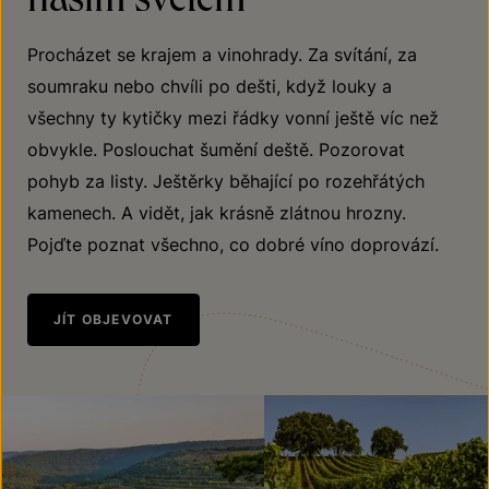
Procházet se krajem a vinohrady. Za svítání, za
soumraku nebo chvíli po dešti, když louky a
všechny ty kytičky mezi řádky vonní ještě víc než
obvykle. Poslouchat šumění deště. Pozorovat
pohyb za listy. Ještěrky běhající po rozehřátých
kamenech. A vidět, jak krásně zlátnou hrozny.
Pojďte poznat všechno, co dobré víno doprovází.
JÍT OBJEVOVAT