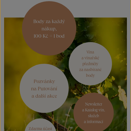
Body za každý
nákup,
100 Kč = 1 bod
Vína
a vinařské
předměty
za nasbírané
body
Pozvánky
na Putování
a další akce
Newsletter
a Katalog vín,
služeb
a informací
Zdarma účast