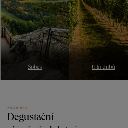
Šobes
U tří dubů
ZNOVÍNKY
Degustační