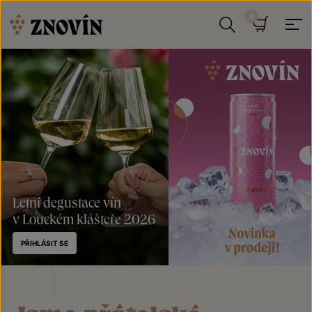
Přeskočit na obsah
Hledat
Košík
Letní degustace vín
v Louckém klášteře 2026
PŘIHLÁSIT SE
Plechovka
Znovín