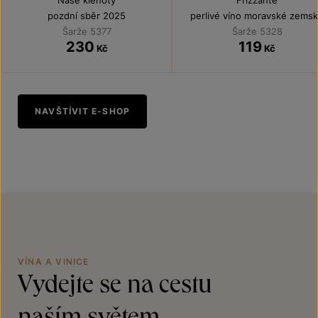
Naše klenoty
Frizzante
pozdní sběr 2025
perlivé víno moravské zems
2025
Šarže 5377
Šarže 5328
230
119
Kč
Kč
NAVŠTÍVIT E-SHOP
VÍNA A VINICE
Vydejte se na cestu
naším světem