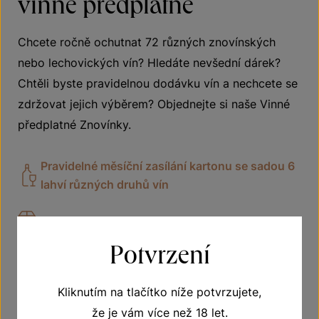
vinné předplatné
Chcete ročně ochutnat 72 různých znovínských
nebo lechovických vín? Hledáte nevšední dárek?
Chtěli byste pravidelnou dodávku vín a nechcete se
zdržovat jejich výběrem? Objednejte si naše Vinné
předplatné Znovínky.
Pravidelné měsíční zasílání kartonu se sadou 6
lahví různých druhů vín
Doprava zdarma
Potvrzení
Vhodné jako dárek
Kliknutím na tlačítko níže potvrzujete,
že je vám více než 18 let.
VÍCE O PŘEDPLATNÉM