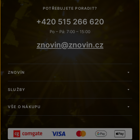
POTŘEBUJETE PORADIT?
+420 515 266 620
Po – Pá: 7:00 – 15:00
znovin@znovin.cz
ZNOVÍN
SLUŽBY
VŠE O NÁKUPU