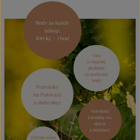
Body za každý
nákup,
100 Kč = 1 bod
Vína
a vinařské
předměty
za nasbírané
body
Pozvánky
na Putování
a další akce
Newsletter
a Katalog vín,
služeb
a informací
Zdarma účast