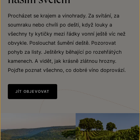
Procházet se krajem a vinohrady. Za svítání, za
soumraku nebo chvíli po dešti, když louky a
všechny ty kytičky mezi řádky vonní ještě víc než
obvykle. Poslouchat šumění deště. Pozorovat
pohyb za listy. Ještěrky běhající po rozehřátých
kamenech. A vidět, jak krásně zlátnou hrozny.
Pojďte poznat všechno, co dobré víno doprovází.
JÍT OBJEVOVAT