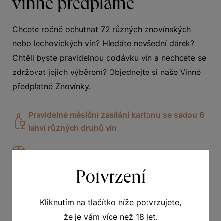
vinné předplatné
Chcete ročně ochutnat 72 různých znovínských
nebo lechovických vín? Hledáte nevšední dárek?
Chtěli byste pravidelnou dodávku vín a nechcete se
zdržovat jejich výběrem? Objednejte si naše Vinné
předplatné Znovínky.
Pravidelné měsíční zasílání kartonu se sadou 6
lahví různých druhů vín
Doprava zdarma
Potvrzení
Vhodné jako dárek
Kliknutím na tlačítko níže potvrzujete,
že je vám více než 18 let.
VÍCE O PŘEDPLATNÉM