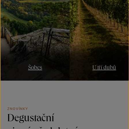
Šobes
U tří dubů
ZNOVÍNKY
Degustační