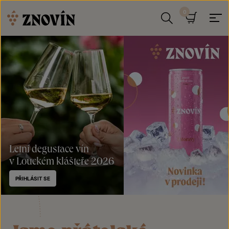
Přeskočit na obsah
Hledat
Košík
Letní degustace vín
v Louckém klášteře 2026
PŘIHLÁSIT SE
Plechovka
Znovín