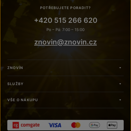
POTŘEBUJETE PORADIT?
+420 515 266 620
Po – Pá: 7:00 – 15:00
znovin@znovin.cz
ZNOVÍN
SLUŽBY
VŠE O NÁKUPU