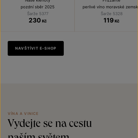
Naše klenoty
Frizzante
pozdní sběr 2025
perlivé víno moravské zems
2025
Šarže 5377
Šarže 5328
230
119
Kč
Kč
NAVŠTÍVIT E-SHOP
VÍNA A VINICE
Vydejte se na cestu
naším světem