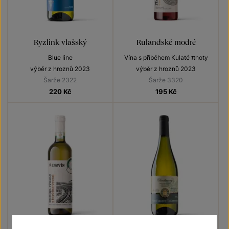
Ryzlink vlašský
Rulandské modré
Blue line
Vína s příběhem Kulaté πnoty
výběr z hroznů 2023
výběr z hroznů 2023
Šarže 2322
Šarže 3320
220
Kč
195
Kč