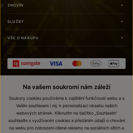
ZNOVÍN
SLUŽBY
VŠE O NÁKUPU
Na vašem soukromí nám záleží
Soubory cookies používáme k zajištění funkčnosti webu a s
Vaším souhlasem i mj. k personalizaci obsahu našich
webových stránek. Kliknutím na tlačítko „Souhlasím“
© 2026 ZNOVÍN ZNOJMO, a. s.
souhlasíte s využívaním cookies a předáním údajů o chování
Vnitřní oznamovací systém (whistleblowing)
na webu pro zobrazení cílené reklamy na sociálních sítích a