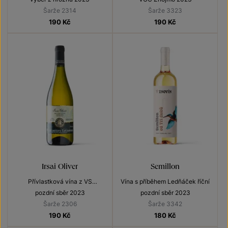
Šarže 2314
Šarže 3323
190
Kč
190
Kč
Irsai Oliver
Semillon
Přívlastková vína z VS
Vína s příběhem Ledňáček říční
Lechovice
pozdní sběr 2023
pozdní sběr 2023
Šarže 2306
Šarže 3342
190
Kč
180
Kč