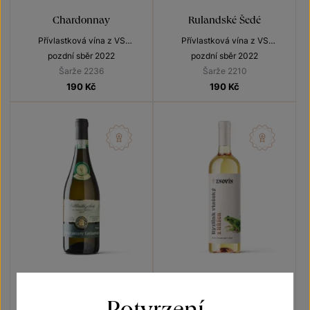
Chardonnay
Rulandské Šedé
Přívlastková vína z VS
Přívlastková vína z VS
Lechovice
Lechovice
pozdní sběr 2022
pozdní sběr 2022
Šarže 2236
Šarže 2210
190
Kč
190
Kč
Veltlínské zelené
Ryzlink vlašský
Potvrzení
Přívlastková vína z VS
Vína s příběhem Rosnička zelená