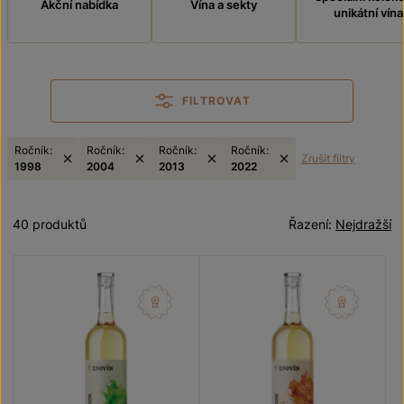
Akční nabídka
Vína a sekty
unikátní vína
FILTROVAT
Ročník:
Ročník:
Ročník:
Ročník:
Zrušit filtry
1998
2004
2013
2022
40 produktů
Řazení:
Nejdražší