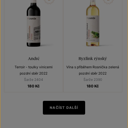
André
Ryzlink rýnský
Terroir - toulky vinicemi
Vína s příběhem Rosnička zelená
pozdní sběr 2022
pozdní sběr 2022
Šarže 2404
Šarže 2390
180
Kč
180
Kč
NAČÍST DALŠÍ