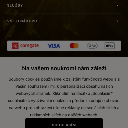
SLUŽBY
VŠE O NÁKUPU
Na vašem soukromí nám záleží
Soubory cookies používáme k zajištění funkčnosti webu a s
Vaším souhlasem i mj. k personalizaci obsahu našich
webových stránek. Kliknutím na tlačítko „Souhlasím“
© 2026 ZNOVÍN ZNOJMO, a. s.
souhlasíte s využívaním cookies a předáním údajů o chování
Vnitřní oznamovací systém (whistleblowing)
na webu pro zobrazení cílené reklamy na sociálních sítích a
Prohlášení o přístupnosti
reklamních sítích na dalších webech.
Upravit nastavení
SOUHLASÍM