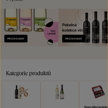
Pekelná
kolekce vín
Nově
PROZKOUMAT
PROZKOUMAT
v prodeji
Kategorie produktů
Speciální kolek