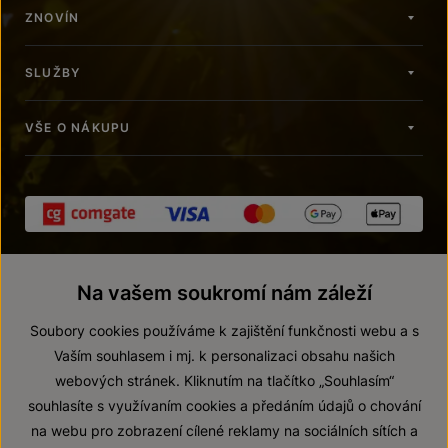
ZNOVÍN
SLUŽBY
VŠE O NÁKUPU
Na vašem soukromí nám záleží
Soubory cookies používáme k zajištění funkčnosti webu a s
Vaším souhlasem i mj. k personalizaci obsahu našich
webových stránek. Kliknutím na tlačítko „Souhlasím“
© 2026 ZNOVÍN ZNOJMO, a. s.
souhlasíte s využívaním cookies a předáním údajů o chování
Vnitřní oznamovací systém (whistleblowing)
na webu pro zobrazení cílené reklamy na sociálních sítích a