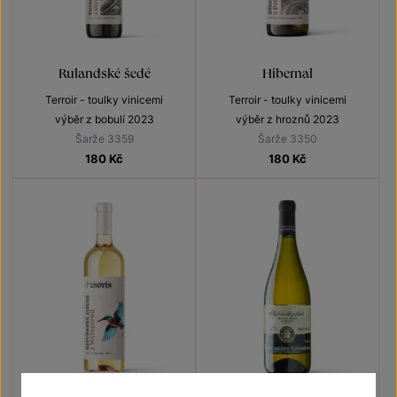
Rulandské šedé
Hibernal
Terroir - toulky vinicemi
Terroir - toulky vinicemi
výběr z bobulí 2023
výběr z hroznů 2023
Šarže 3359
Šarže 3350
180
Kč
180
Kč