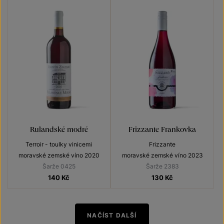
Rulandské modré
Frizzante Frankovka
Terroir - toulky vinicemi
Frizzante
moravské zemské víno 2020
moravské zemské víno 2023
Šarže 0425
Šarže 2383
140
Kč
130
Kč
NAČÍST DALŠÍ