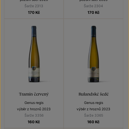
Šarže 2313
Šarže 2304
170
Kč
170
Kč
Tramín červený
Rulandské šedé
Genus regis
Genus regis
výběr z hroznů 2023
výběr z hroznů 2023
Šarže 3356
Šarže 3365
160
Kč
160
Kč