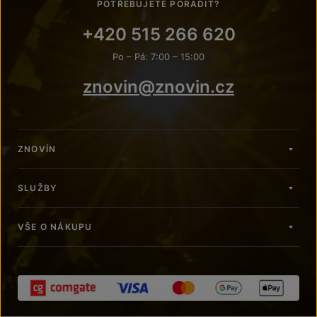
POTŘEBUJETE PORADIT?
+420 515 266 620
Po – Pá: 7:00 – 15:00
znovin@znovin.cz
ZNOVÍN
SLUŽBY
VŠE O NÁKUPU