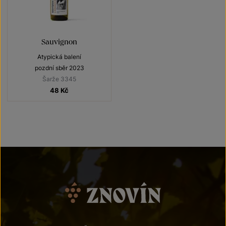
Sauvignon
Atypická balení
pozdní sběr 2023
Šarže 3345
48
Kč