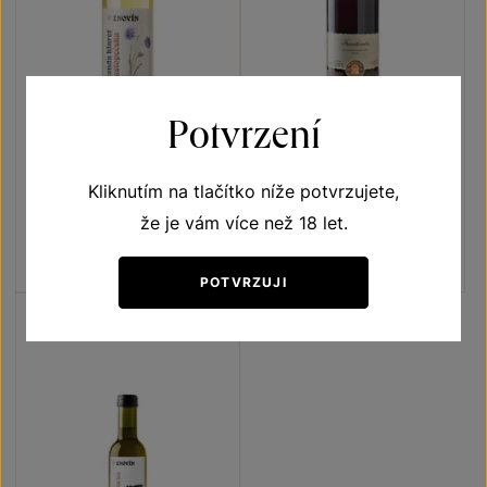
Potvrzení
Rulandské modré klaret
Frankovka
Kliknutím na tlačítko níže potvrzujete,
Rozkvetlá louka
Zemská vína z VS Lechovice
že je vám více než 18 let.
jakostní víno 2023
moravské zemské víno 2023
Šarže 3346
Šarže 2334
120
Kč
120
Kč
POTVRZUJI