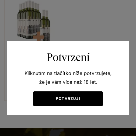
7+2
ZDARMA
Potvrzení
Pálava 7+2
Kliknutím na tlačítko níže potvrzujete,
Terroir - toulky vinicemi
výběr z hroznů 2021
že je vám více než 18 let.
Šarže 1353
1 440 Kč
1 120
Kč
POTVRZUJI