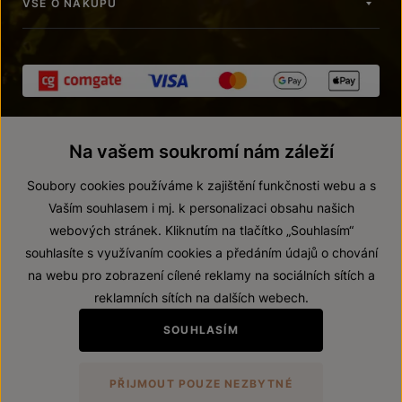
VŠE O NÁKUPU
Na vašem soukromí nám záleží
Soubory cookies používáme k zajištění funkčnosti webu a s
Vaším souhlasem i mj. k personalizaci obsahu našich
webových stránek. Kliknutím na tlačítko „Souhlasím“
© 2026 ZNOVÍN ZNOJMO, a. s.
souhlasíte s využívaním cookies a předáním údajů o chování
Vnitřní oznamovací systém (whistleblowing)
na webu pro zobrazení cílené reklamy na sociálních sítích a
Prohlášení o přístupnosti
reklamních sítích na dalších webech.
Upravit nastavení
SOUHLASÍM
Zákaz prodeje alkoholických nápojů osobám mladším 18 let.
PŘIJMOUT POUZE NEZBYTNÉ
Vytvořil
webProgress