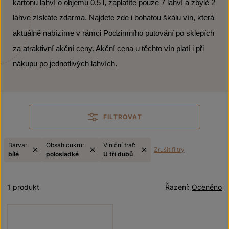
kartonu lahví o objemu 0,5 l, zaplatíte pouze 7 lahví a zbylé 2
láhve získáte zdarma. Najdete zde i bohatou škálu vín, která
aktuálně nabízíme v rámci Podzimního putování po sklepích
za atraktivní akční ceny. Akční cena u těchto vín platí i při
nákupu po jednotlivých lahvích.
FILTROVAT
Barva:
Obsah cukru:
Viniční trať:
Zrušit filtry
bílé
polosladké
U tří dubů
1 produkt
Řazení:
Oceněno