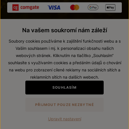
Na vašem soukromí nám záleží
Soubory cookies používáme k zajištění funkčnosti webu a s
Vaším souhlasem i mj. k personalizaci obsahu našich
webových stránek. Kliknutím na tlačítko „Souhlasím“
© 2026 ZNOVÍN ZNOJMO, a. s.
souhlasíte s využívaním cookies a předáním údajů o chování
Vnitřní oznamovací systém (whistleblowing)
na webu pro zobrazení cílené reklamy na sociálních sítích a
Prohlášení o přístupnosti
reklamních sítích na dalších webech.
Upravit nastavení
SOUHLASÍM
Zákaz prodeje alkoholických nápojů osobám mladším 18 let.
PŘIJMOUT POUZE NEZBYTNÉ
Vytvořil
webProgress
Upravit nastavení