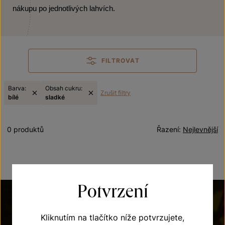
nákupu po jednotlivých lahvích.
FILTROVAT
Barva:
Obsah cukru:
Zrušit filtry
bílé
sladké
0 produktů
Řazení:
Nejlevnější
Potvrzení
Kliknutím na tlačítko níže potvrzujete,