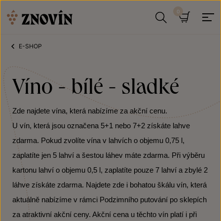
Přeskočit na obsah
Hledat
Košík
E-SHOP
Víno - bílé - sladké
Zde najdete vína, která nabízíme za akční cenu.
U vín, která jsou označena 5+1 nebo 7+2 získáte lahve
zdarma. Pokud zvolíte vína v lahvích o objemu 0,75 l,
zaplatíte jen 5 lahví a šestou láhev máte zdarma. Při výběru
kartonu lahví o objemu 0,5 l, zaplatíte pouze 7 lahví a zbylé 2
láhve získáte zdarma. Najdete zde i bohatou škálu vín, která
aktuálně nabízíme v rámci Podzimního putování po sklepích
za atraktivní akční ceny. Akční cena u těchto vín platí i při