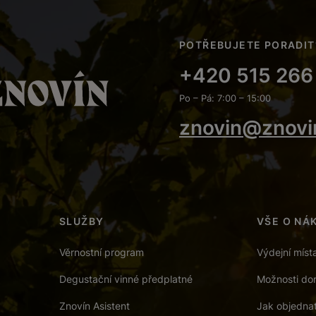
POTŘEBUJETE PORADIT
+420 515 266
Po – Pá: 7:00 – 15:00
znovin@znovi
SLUŽBY
VŠE O NÁ
Věrnostní program
Výdejní míst
Degustační vinné předplatné
Možnosti dor
Znovín Asistent
Jak objedna