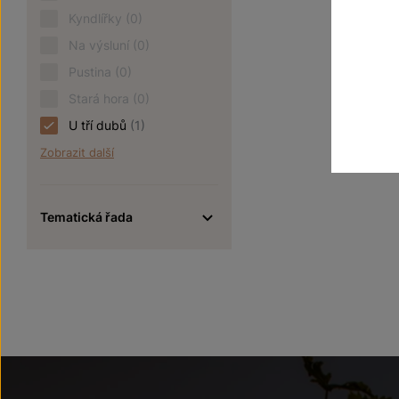
Kyndlířky
(0)
Na výsluní
(0)
Pustina
(0)
Stará hora
(0)
U tří dubů
(1)
Zobrazit další
Tematická řada