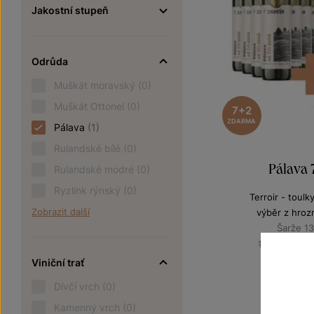
Jakostní stupeň
Odrůda
Muškát moravský
(0)
Muškát Ottonel
(0)
7+2
ZDARMA
Pálava
(1)
Rulandské bílé
(0)
Pálava
Rulandské modré
(0)
Ryzlink rýnský
(0)
Terroir - toulk
Zobrazit další
výběr z hroz
Šarže 1
1 
1 440 Kč
Viniční trať
Dívčí vrch
(0)
Kamenný vrch
(0)