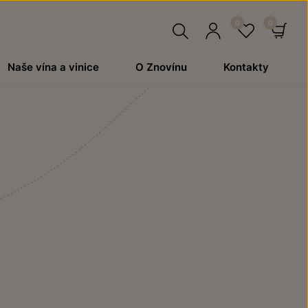
Hledat
Přihlásit
Oblíben
Ko
Naše vína a vinice
O Znovínu
Kontakty
se