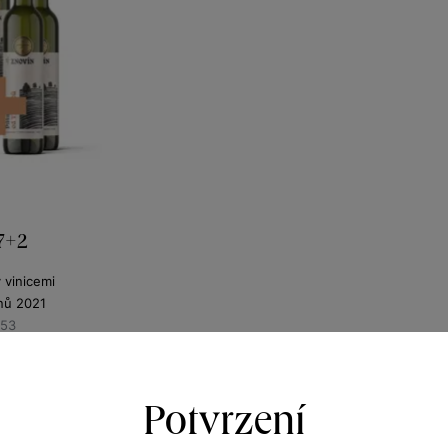
 7+2
y vinicemi
nů 2021
353
120
Kč
Potvrzení