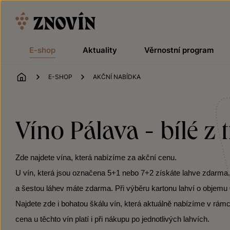
Přeskočit na obsah
E-shop
Aktuality
Věrnostní program
ÚVOD
E-SHOP
AKČNÍ NABÍDKA
Víno Pálava - bílé z 
Zde najdete vína, která nabízíme za akční cenu.
U vín, která jsou označena 5+1 nebo 7+2 získáte lahve zdarma. Po
a šestou láhev máte zdarma. Při výběru kartonu lahví o objemu 0
Najdete zde i bohatou škálu vín, která aktuálně nabízíme v rámc
cena u těchto vín platí i při nákupu po jednotlivých lahvích.