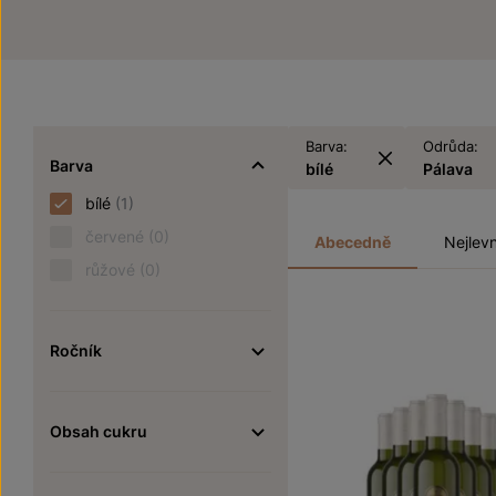
Barva:
Odrůda:
Barva
bílé
Pálava
bílé
(1)
červené
(0)
Abecedně
Nejlevn
růžové
(0)
Ročník
Obsah cukru