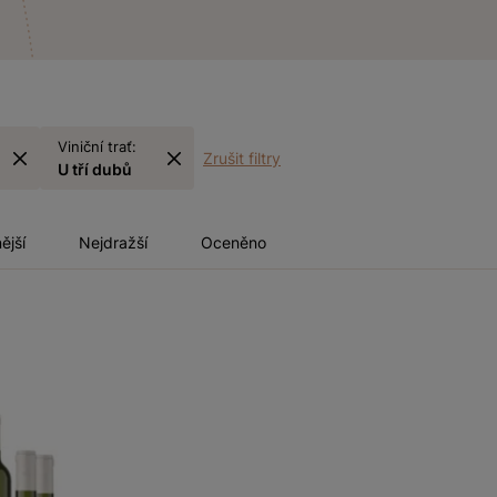
Viniční trať:
Zrušit filtry
U tří dubů
ější
Nejdražší
Oceněno