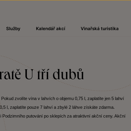
Služby
Kalendář akcí
Vinařská turistika
tratě U tří dubů
kud zvolíte vína v lahvích o objemu 0,75 l, zaplatíte jen 5 lahví
,5 l, zaplatíte pouze 7 lahví a zbylé 2 láhve získáte zdarma.
i Podzimního putování po sklepích za atraktivní akční ceny. Akční