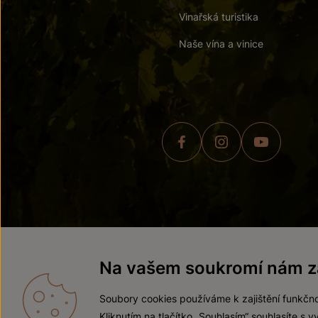
Vinařská turistika
Naše vína a vinice
© 2026 ZNOVÍN ZNOJMO,
Na vašem soukromí nám zá
Soubory cookies používáme k zajištění funkčno
Kliknutím na tlačítko „Souhlasím“ souhlasíte s