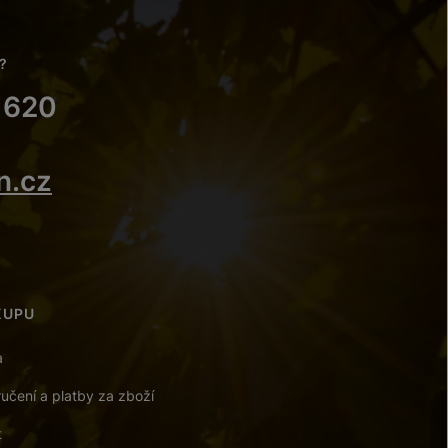
?
 620
n.cz
KUPU
a
učení a platby za zboží
t