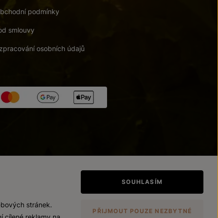
bchodní podmínky
od smlouvy
zpracování osobních údajů
tupnosti
/
Upravit nastavení
SOUHLASÍM
ebových stránek.
PŘIJMOUT POUZE NEZBYTNÉ
í cílené reklamy na