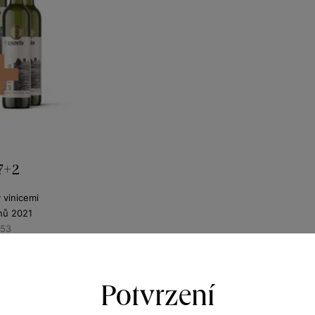
 7+2
y vinicemi
nů 2021
353
120
Kč
Potvrzení