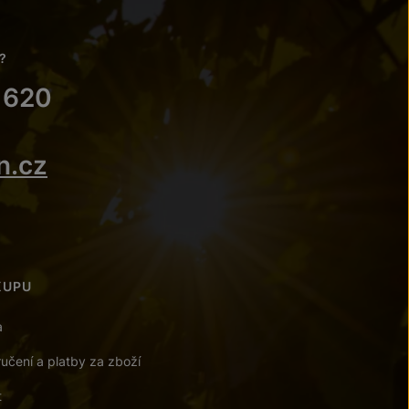
?
 620
n.cz
KUPU
a
učení a platby za zboží
t