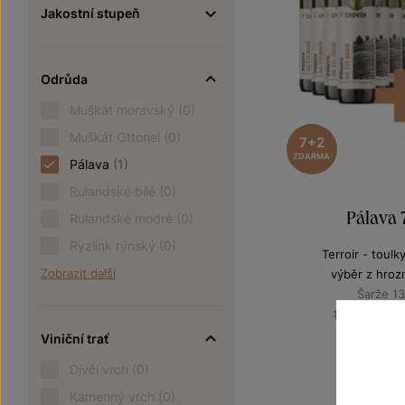
Jakostní stupeň
Odrůda
Muškát moravský
(0)
Muškát Ottonel
(0)
7+2
ZDARMA
Pálava
(1)
Rulandské bílé
(0)
Pálava
Rulandské modré
(0)
Ryzlink rýnský
(0)
Terroir - toulk
Zobrazit další
výběr z hroz
Šarže 1
1 
1 440 Kč
Viniční trať
Dívčí vrch
(0)
Kamenný vrch
(0)