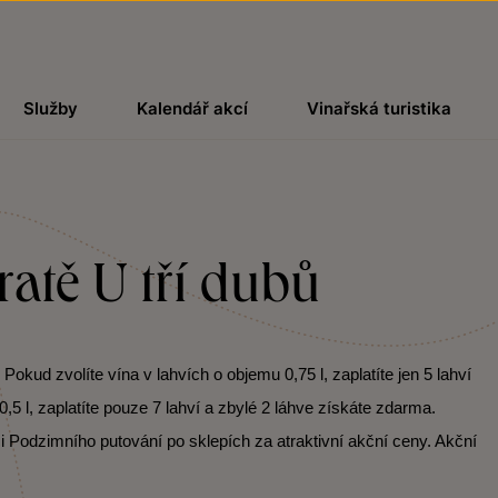
Služby
Kalendář akcí
Vinařská turistika
tratě U tří dubů
kud zvolíte vína v lahvích o objemu 0,75 l, zaplatíte jen 5 lahví
,5 l, zaplatíte pouze 7 lahví a zbylé 2 láhve získáte zdarma.
i Podzimního putování po sklepích za atraktivní akční ceny. Akční