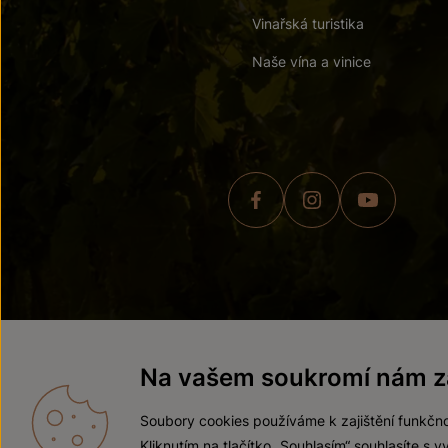
Vinařská turistika
Naše vína a vinice
© 2026 ZNOVÍN ZNOJMO,
Na vašem soukromí nám zá
Soubory cookies používáme k zajištění funkčno
Kliknutím na tlačítko „Souhlasím“ souhlasíte s