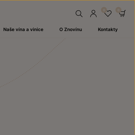
Hledat
Přihlásit
Oblíben
Ko
Naše vína a vinice
O Znovínu
Kontakty
se