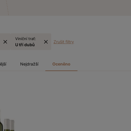
Viniční trať:
Zrušit filtry
U tří dubů
ější
Nejdražší
Oceněno