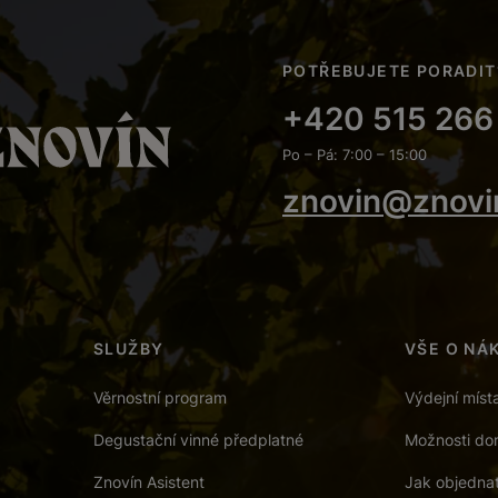
POTŘEBUJETE PORADIT
+420 515 266
Po – Pá: 7:00 – 15:00
znovin@znovi
SLUŽBY
VŠE O NÁ
Věrnostní program
Výdejní míst
Degustační vinné předplatné
Možnosti dor
Znovín Asistent
Jak objedna