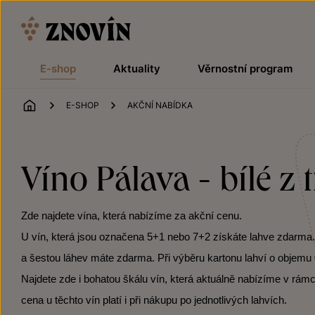
Přeskočit na obsah
E-shop
Aktuality
Věrnostní program
ÚVOD
E-SHOP
AKČNÍ NABÍDKA
Víno Pálava - bílé z 
Zde najdete vína, která nabízíme za akční cenu.
U vín, která jsou označena 5+1 nebo 7+2 získáte lahve zdarma. Po
a šestou láhev máte zdarma. Při výběru kartonu lahví o objemu 0
Najdete zde i bohatou škálu vín, která aktuálně nabízíme v rámc
cena u těchto vín platí i při nákupu po jednotlivých lahvích.