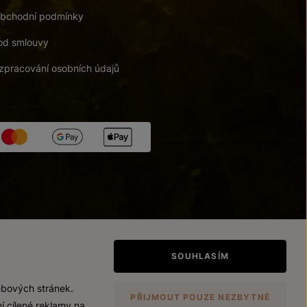
bchodní podmínky
od smlouvy
zpracování osobních údajů
tupnosti
/
Upravit nastavení
SOUHLASÍM
ebových stránek.
PŘIJMOUT POUZE NEZBYTNÉ
í cílené reklamy na