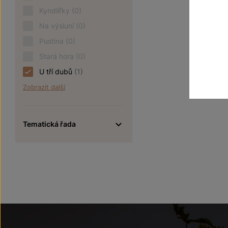
Kyndlířky
(0)
Na výsluní
(0)
Pustina
(0)
Stará hora
(0)
U tří dubů
(1)
Zobrazit další
Tematická řada