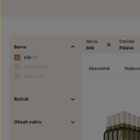
Barva:
Odrůda:
Barva
bílé
Pálava
bílé
(1)
červené
(0)
Abecedně
Nejlevn
růžové
(0)
Ročník
Obsah cukru