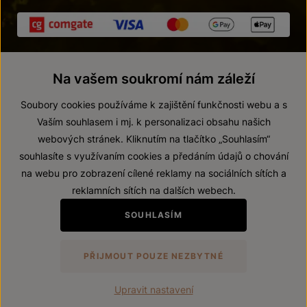
Na vašem soukromí nám záleží
Soubory cookies používáme k zajištění funkčnosti webu a s
Vaším souhlasem i mj. k personalizaci obsahu našich
webových stránek. Kliknutím na tlačítko „Souhlasím“
© 2026 ZNOVÍN ZNOJMO, a. s.
souhlasíte s využívaním cookies a předáním údajů o chování
Vnitřní oznamovací systém (whistleblowing)
na webu pro zobrazení cílené reklamy na sociálních sítích a
Prohlášení o přístupnosti
reklamních sítích na dalších webech.
Upravit nastavení
SOUHLASÍM
Zákaz prodeje alkoholických nápojů osobám mladším 18 let.
PŘIJMOUT POUZE NEZBYTNÉ
Vytvořil
webProgress
Upravit nastavení