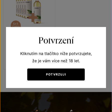
5+1
ZDARMA
Potvrzení
Ryzlínk rýnský 5+1
Vína s příběhem Rosnička zelená
Kliknutím na tlačítko níže potvrzujete,
pozdní sběr 2022
Šarže 2390
že je vám více než 18 let.
1080 Kč
900
Kč
POTVRZUJI