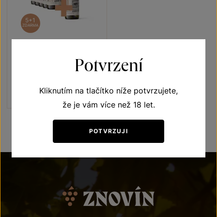
5+1
ZDARMA
Sauvignon 5+1
Potvrzení
Terroir - toulky vinicemi
pozdní sběr 2022
Šarže 2319
Kliknutím na tlačítko níže potvrzujete,
1080 Kč
900
Kč
že je vám více než 18 let.
POTVRZUJI