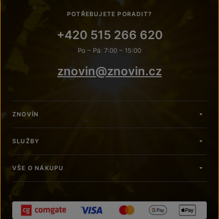
POTŘEBUJETE PORADIT?
+420 515 266 620
Po – Pá: 7:00 – 15:00
znovin@znovin.cz
ZNOVÍN
SLUŽBY
VŠE O NÁKUPU