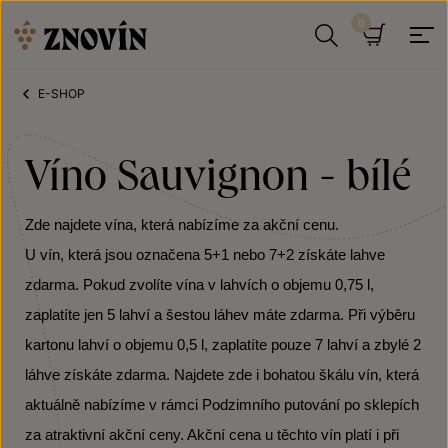
Přeskočit na obsah
Hledat
Košík
E-SHOP
Víno Sauvignon - bílé
Zde najdete vína, která nabízíme za akční cenu.
U vín, která jsou označena 5+1 nebo 7+2 získáte lahve
zdarma. Pokud zvolíte vína v lahvích o objemu 0,75 l,
zaplatíte jen 5 lahví a šestou láhev máte zdarma. Při výběru
kartonu lahví o objemu 0,5 l, zaplatíte pouze 7 lahví a zbylé 2
láhve získáte zdarma. Najdete zde i bohatou škálu vín, která
aktuálně nabízíme v rámci Podzimního putování po sklepích
za atraktivní akční ceny. Akční cena u těchto vín platí i při