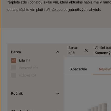
Najdete zde i bohatou škálu vín, která aktuálně nabízíme v rámc
cena u těchto vín platí i při nákupu po jednotlivých lahvích.
Barva:
Viniční trať
Barva
bílé
Kamenný 
bílé
(1)
červené
(0)
Abecedně
Nejlevn
růžové
(0)
Ročník