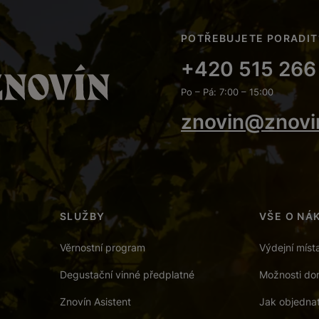
POTŘEBUJETE PORADIT
+420 515 266
Po – Pá: 7:00 – 15:00
znovin@znovi
SLUŽBY
VŠE O NÁ
Věrnostní program
Výdejní míst
Degustační vinné předplatné
Možnosti dor
Znovín Asistent
Jak objedna