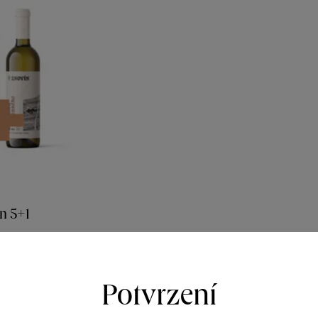
n 5+1
y vinicemi
r 2022
319
Potvrzení
00
Kč