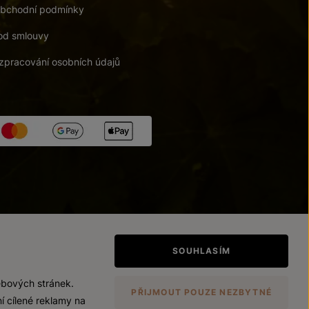
bchodní podmínky
od smlouvy
zpracování osobních údajů
tupnosti
/
Upravit nastavení
SOUHLASÍM
ebových stránek.
PŘIJMOUT POUZE NEZBYTNÉ
í cílené reklamy na