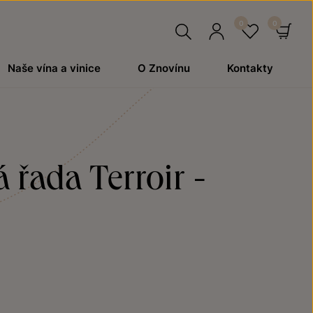
Hledat
Přihlásit
Oblíben
Ko
Naše vína a vinice
O Znovínu
Kontakty
se
 řada Terroir -