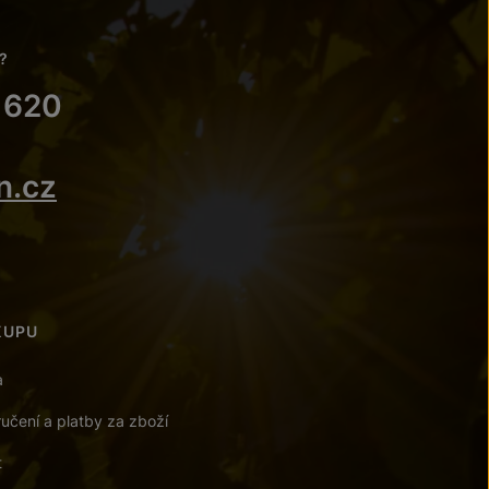
?
 620
n.cz
KUPU
a
učení a platby za zboží
t