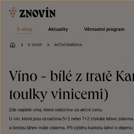
Přeskočit na obsah
E-shop
Aktuality
Věrnostní program
ÚVOD
E-SHOP
AKČNÍ NABÍDKA
Víno - bílé z tratě 
toulky vinicemi)
Zde najdete vína, která nabízíme za akční cenu.
U vín, která jsou označena 5+1 nebo 7+2 získáte lahve zdarma. Po
a šestou láhev máte zdarma. Při výběru kartonu lahví o objemu 0