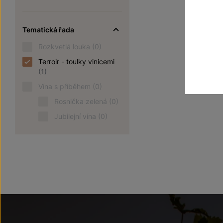
Tematická řada
Rozkvetlá louka
(0)
Terroir - toulky vinicemi
(1)
Vína s příběhem
(0)
Rosnička zelená
(0)
Jubilejní vína
(0)