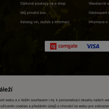
Dárkové poukazy na e-shop
Všeobecné o
Můj privátní box
Odstoupení 
Katalog vín, služeb a informací
Informace o 
 a. s.
/
Vnitřní oznamovací systém (whistleblowing)
/
Prohlášení o přís
leží
Zákaz prodeje alkoholických nápojů osobám mladším 18 let.
Vytvořil
webProgress
sti webu a s Vaším souhlasem i mj. k personalizaci obsahu našich w
 využívaním cookies a předáním údajů o chování na webu pro zobrazen