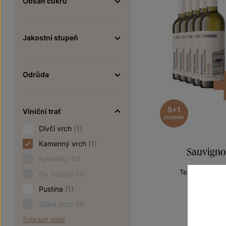
Obsah cukru
Jakostní stupeň
Odrůda
5+1
Viniční trať
ZDARMA
Dívčí vrch
(1)
Kamenný vrch
(1)
Sauvigno
Kyndlířky
(0)
Terroir - toulk
Na výsluní
(0)
pozdní sbě
Pustina
(1)
Šarže 2
9
Stará hora
(0)
1080 Kč
Zobrazit další