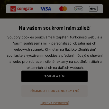
Na vašem soukromí nám záleží
Soubory cookies používáme k zajištění funkčnosti webu a s
Vaším souhlasem i mj. k personalizaci obsahu našich
webových stránek. Kliknutím na tlačítko „Souhlasím“
© 2026 ZNOVÍN ZNOJMO, a. s.
souhlasíte s využívaním cookies a předáním údajů o chování
Vnitřní oznamovací systém (whistleblowing)
na webu pro zobrazení cílené reklamy na sociálních sítích a
Prohlášení o přístupnosti
reklamních sítích na dalších webech.
Upravit nastavení
SOUHLASÍM
Zákaz prodeje alkoholických nápojů osobám mladším 18 let.
PŘIJMOUT POUZE NEZBYTNÉ
Vytvořil
webProgress
Upravit nastavení