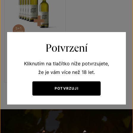
5+1
ZDARMA
Potvrzení
Muškát Ottonel 5+1
Terroir - toulky vinicemi
Kliknutím na tlačítko níže potvrzujete,
moravské zemské víno 2020
Šarže 0380
že je vám více než 18 let.
720 Kč
600
Kč
POTVRZUJI