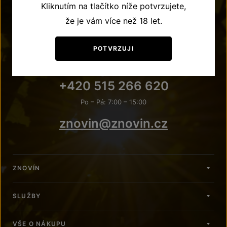
Kliknutím na tlačítko níže potvrzujete,
že je vám více než 18 let.
POTVRZUJI
POTŘEBUJETE PORADIT?
+420 515 266 620
Po – Pá: 7:00 – 15:00
znovin@znovin.cz
ZNOVÍN
SLUŽBY
VŠE O NÁKUPU