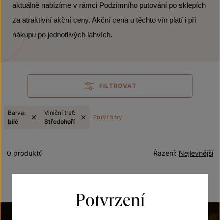
aktuálně nabízíme v rámci Podzimního putování po sklepích
za atraktivní akční ceny. Akční cena u těchto vín platí i při
nákupu po jednotlivých lahvích.
FILTROVAT
Barva:
Viniční trať:
Zrušit filtry
bílé
Středohoří
0 produktů
Řazení:
Nejlevnější
Potvrzení