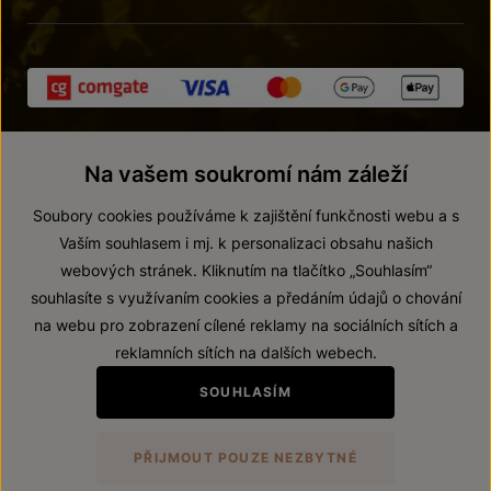
Na vašem soukromí nám záleží
Soubory cookies používáme k zajištění funkčnosti webu a s
Vaším souhlasem i mj. k personalizaci obsahu našich
webových stránek. Kliknutím na tlačítko „Souhlasím“
© 2026 ZNOVÍN ZNOJMO, a. s.
souhlasíte s využívaním cookies a předáním údajů o chování
Vnitřní oznamovací systém (whistleblowing)
na webu pro zobrazení cílené reklamy na sociálních sítích a
Prohlášení o přístupnosti
reklamních sítích na dalších webech.
Upravit nastavení
SOUHLASÍM
Zákaz prodeje alkoholických nápojů osobám mladším 18 let.
PŘIJMOUT POUZE NEZBYTNÉ
Vytvořil
webProgress