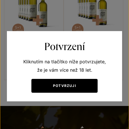
5+1
5+1
ZDARMA
ZDARMA
Potvrzení
Muškát Ottonel 5+1
Viognier 5+1
Terroir - toulky vinicemi
Terroir - toulky vinicemi
Kliknutím na tlačítko níže potvrzujete,
moravské zemské víno 2020
moravské zemské víno 2022
Šarže 0380
Šarže 2325
že je vám více než 18 let.
720 Kč
600
Kč
1020 Kč
850
Kč
POTVRZUJI