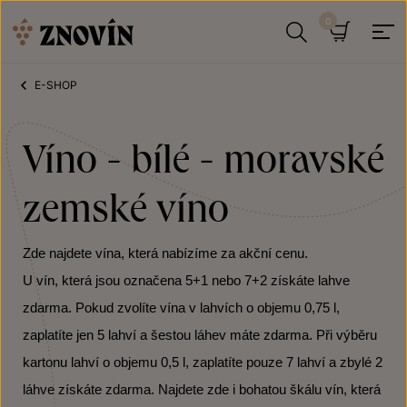
Přeskočit na obsah
Hledat
Košík
E-SHOP
Víno - bílé - moravské
zemské víno
Zde najdete vína, která nabízíme za akční cenu.
U vín, která jsou označena 5+1 nebo 7+2 získáte lahve
zdarma. Pokud zvolíte vína v lahvích o objemu 0,75 l,
zaplatíte jen 5 lahví a šestou láhev máte zdarma. Při výběru
kartonu lahví o objemu 0,5 l, zaplatíte pouze 7 lahví a zbylé 2
láhve získáte zdarma. Najdete zde i bohatou škálu vín, která