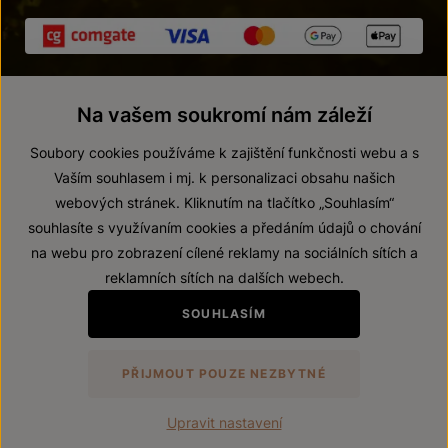
Na vašem soukromí nám záleží
Soubory cookies používáme k zajištění funkčnosti webu a s
Vaším souhlasem i mj. k personalizaci obsahu našich
webových stránek. Kliknutím na tlačítko „Souhlasím“
© 2026 ZNOVÍN ZNOJMO, a. s.
souhlasíte s využívaním cookies a předáním údajů o chování
Vnitřní oznamovací systém (whistleblowing)
na webu pro zobrazení cílené reklamy na sociálních sítích a
Prohlášení o přístupnosti
reklamních sítích na dalších webech.
Upravit nastavení
SOUHLASÍM
Zákaz prodeje alkoholických nápojů osobám mladším 18 let.
PŘIJMOUT POUZE NEZBYTNÉ
Vytvořil
webProgress
Upravit nastavení