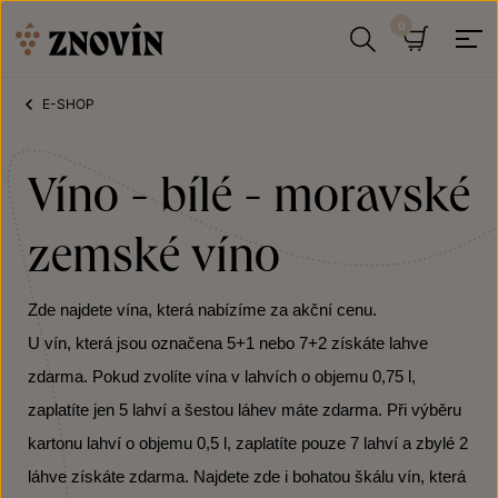
Přeskočit na obsah
Hledat
Košík
E-SHOP
Víno - bílé - moravské
zemské víno
Zde najdete vína, která nabízíme za akční cenu.
U vín, která jsou označena 5+1 nebo 7+2 získáte lahve
zdarma. Pokud zvolíte vína v lahvích o objemu 0,75 l,
zaplatíte jen 5 lahví a šestou láhev máte zdarma. Při výběru
kartonu lahví o objemu 0,5 l, zaplatíte pouze 7 lahví a zbylé 2
láhve získáte zdarma. Najdete zde i bohatou škálu vín, která