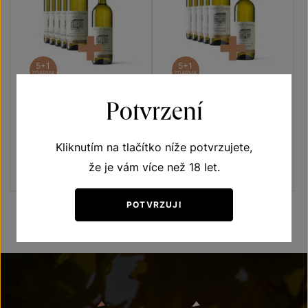
5+1
5+1
ZDARMA
ZDARMA
Potvrzení
Muškát Ottonel 5+1
Viognier 5+1
Terroir - toulky vinicemi
Terroir - toulky vinicemi
Kliknutím na tlačítko níže potvrzujete,
moravské zemské víno 2020
moravské zemské víno 2022
Šarže 0380
Šarže 2325
že je vám více než 18 let.
720 Kč
600
Kč
1020 Kč
850
Kč
POTVRZUJI