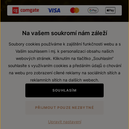
Na vašem soukromí nám záleží
Soubory cookies používáme k zajištění funkčnosti webu a s
Vaším souhlasem i mj. k personalizaci obsahu našich
webových stránek. Kliknutím na tlačítko „Souhlasím“
© 2026 ZNOVÍN ZNOJMO, a. s.
souhlasíte s využívaním cookies a předáním údajů o chování
Vnitřní oznamovací systém (whistleblowing)
na webu pro zobrazení cílené reklamy na sociálních sítích a
Prohlášení o přístupnosti
reklamních sítích na dalších webech.
Upravit nastavení
SOUHLASÍM
Zákaz prodeje alkoholických nápojů osobám mladším 18 let.
PŘIJMOUT POUZE NEZBYTNÉ
Vytvořil
webProgress
Upravit nastavení