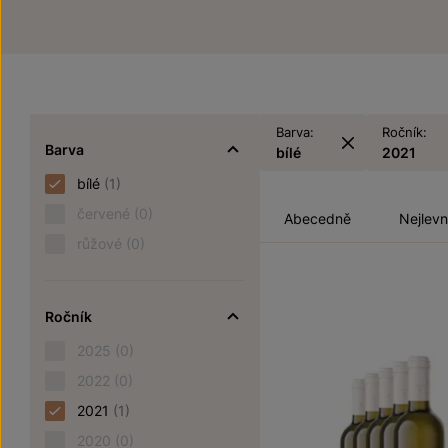
Barva:
Ročník:
Barva
bílé
2021
bílé
(1)
červené
(0)
Abecedně
Nejlevn
růžové
(0)
Ročník
2025
(0)
2022
(0)
2021
(1)
2020
(0)