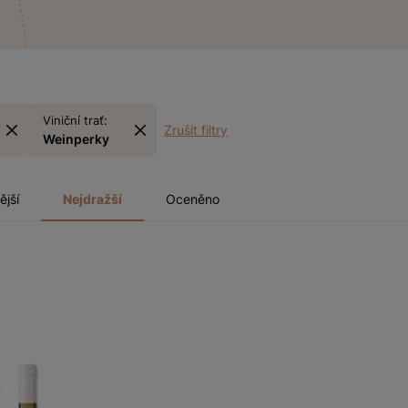
Viniční trať:
Zrušit filtry
Weinperky
ější
Nejdražší
Oceněno