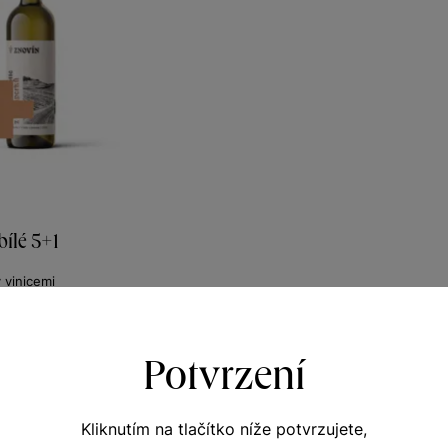
ílé 5+1
y vinicemi
nů 2021
372
00
Kč
Potvrzení
Kliknutím na tlačítko níže potvrzujete,