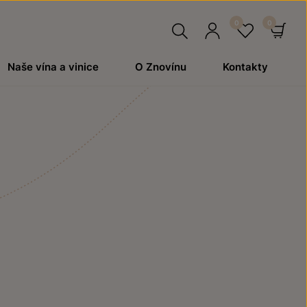
Hledat
Přihlásit
Oblíben
Ko
Naše vína a vinice
O Znovínu
Kontakty
se