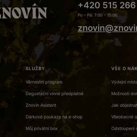
+420 515 266
Po – Pá: 7:00 – 15:00
znovin@znovi
SLUŽBY
VŠE O NÁ
Věrnostní program
Výdejní míst
Degustační vinné předplatné
Možnosti dor
Znovín Asistent
Jak objedna
Dárkové poukazy na e-shop
Všeobecné o
Můj privátní box
Odstoupení 