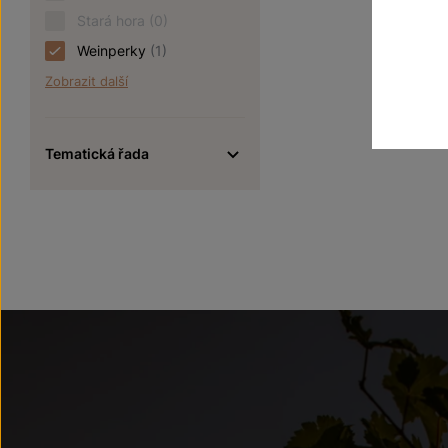
Stará hora
(0)
Weinperky
(1)
Zobrazit další
Tematická řada