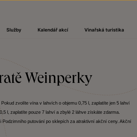
Služby
Kalendář akcí
Vinařská turistika
 tratě Weinperky
kud zvolíte vína v lahvích o objemu 0,75 l, zaplatíte jen 5 lahví
,5 l, zaplatíte pouze 7 lahví a zbylé 2 láhve získáte zdarma.
i Podzimního putování po sklepích za atraktivní akční ceny. Akční