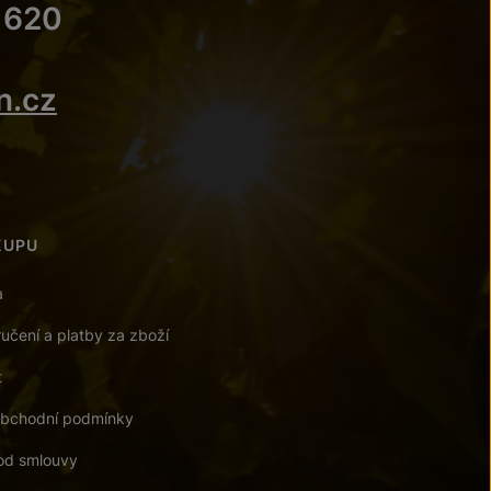
 620
n.cz
KUPU
a
učení a platby za zboží
t
bchodní podmínky
od smlouvy