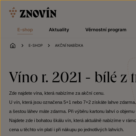
Přeskočit na obsah
E-shop
Aktuality
Věrnostní program
ÚVOD
E-SHOP
AKČNÍ NABÍDKA
Víno r. 2021 - bílé z
Zde najdete vína, která nabízíme za akční cenu.
U vín, která jsou označena 5+1 nebo 7+2 získáte lahve zdarma. Po
a šestou láhev máte zdarma. Při výběru kartonu lahví o objemu 0
Najdete zde i bohatou škálu vín, která aktuálně nabízíme v rámc
cena u těchto vín platí i při nákupu po jednotlivých lahvích.