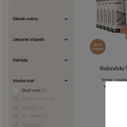
Obsah cukru
Jakostní stupeň
5+1
ZDARMA
Odrůda
Rulandské b
Terroir - toulk
Viniční trať
výběr z hroz
Dívčí vrch
(1)
Šarže 1
9
Kamenný vrch
(0)
1080 Kč
Kyndlířky
(0)
Na výsluní
(0)
Pustina
(0)