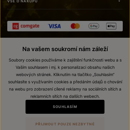
VŠE O NÁKUPU
Na vašem soukromí nám záleží
Soubory cookies používáme k zajištění funkčnosti webu a s
Vaším souhlasem i mj. k personalizaci obsahu našich
webových stránek. Kliknutím na tlačítko „Souhlasím“
© 2026 ZNOVÍN ZNOJMO, a. s.
souhlasíte s využívaním cookies a předáním údajů o chování
Vnitřní oznamovací systém (whistleblowing)
na webu pro zobrazení cílené reklamy na sociálních sítích a
Prohlášení o přístupnosti
reklamních sítích na dalších webech.
Upravit nastavení
SOUHLASÍM
Zákaz prodeje alkoholických nápojů osobám mladším 18 let.
PŘIJMOUT POUZE NEZBYTNÉ
Vytvořil
webProgress