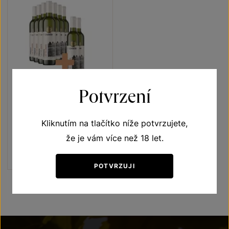
7+2
ZDARMA
Potvrzení
Pálava 7+2
Kliknutím na tlačítko níže potvrzujete,
Terroir - toulky vinicemi
výběr z hroznů 2021
že je vám více než 18 let.
Šarže 1353
1 440 Kč
1 120
Kč
POTVRZUJI