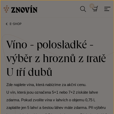
Přeskočit na obsah
Hledat
Košík
E-SHOP
Víno - polosladké -
výběr z hroznů z tratě
U tří dubů
Zde najdete vína, která nabízíme za akční cenu.
U vín, která jsou označena 5+1 nebo 7+2 získáte lahve
zdarma. Pokud zvolíte vína v lahvích o objemu 0,75 l,
zaplatíte jen 5 lahví a šestou láhev máte zdarma. Při výběru