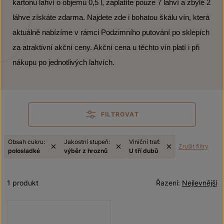
kartonu lahví o objemu 0,5 l, zaplatíte pouze 7 lahví a zbylé 2
láhve získáte zdarma. Najdete zde i bohatou škálu vín, která
aktuálně nabízíme v rámci Podzimního putování po sklepích
za atraktivní akční ceny. Akční cena u těchto vín platí i při
nákupu po jednotlivých lahvích.
FILTROVAT
Obsah cukru:
Jakostní stupeň:
Viniční trať:
Zrušit filtry
polosladké
výběr z hroznů
U tří dubů
1 produkt
Řazení:
Nejlevnější