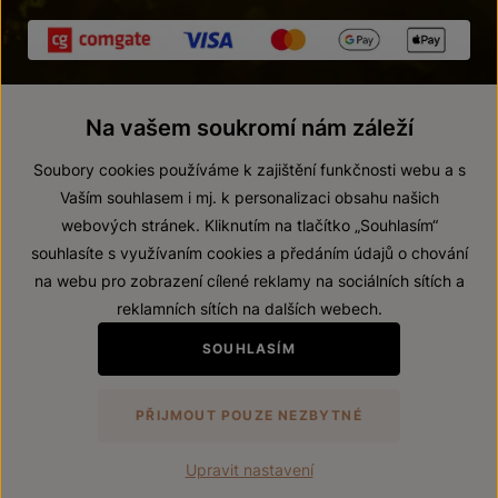
Na vašem soukromí nám záleží
Soubory cookies používáme k zajištění funkčnosti webu a s
Vaším souhlasem i mj. k personalizaci obsahu našich
webových stránek. Kliknutím na tlačítko „Souhlasím“
© 2026 ZNOVÍN ZNOJMO, a. s.
souhlasíte s využívaním cookies a předáním údajů o chování
Vnitřní oznamovací systém (whistleblowing)
na webu pro zobrazení cílené reklamy na sociálních sítích a
Prohlášení o přístupnosti
reklamních sítích na dalších webech.
Upravit nastavení
SOUHLASÍM
Zákaz prodeje alkoholických nápojů osobám mladším 18 let.
PŘIJMOUT POUZE NEZBYTNÉ
Vytvořil
webProgress
Upravit nastavení