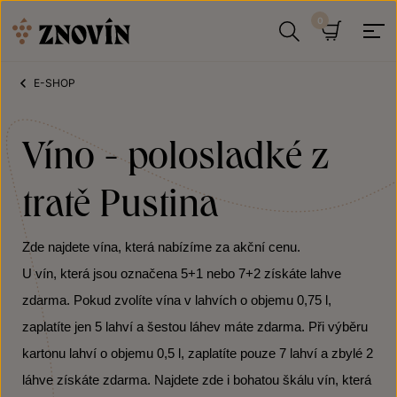
Přeskočit na obsah
Hledat
Košík
E-SHOP
Víno - polosladké z
tratě Pustina
Zde najdete vína, která nabízíme za akční cenu.
U vín, která jsou označena 5+1 nebo 7+2 získáte lahve
zdarma. Pokud zvolíte vína v lahvích o objemu 0,75 l,
zaplatíte jen 5 lahví a šestou láhev máte zdarma. Při výběru
kartonu lahví o objemu 0,5 l, zaplatíte pouze 7 lahví a zbylé 2
láhve získáte zdarma. Najdete zde i bohatou škálu vín, která