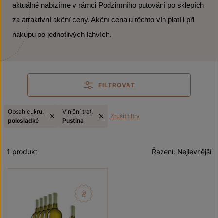
aktuálně nabízíme v rámci Podzimního putování po sklepích
za atraktivní akční ceny. Akční cena u těchto vín platí i při
nákupu po jednotlivých lahvích.
FILTROVAT
Obsah cukru:
Viniční trať:
Zrušit filtry
polosladké
Pustina
1 produkt
Řazení:
Nejlevnější