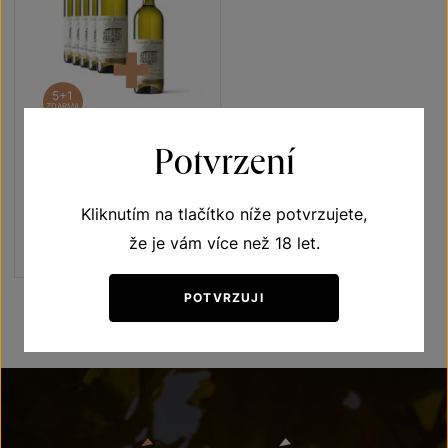
5+1
ZDARMA
Potvrzení
Muškát Ottonel 5+1
Terroir - toulky vinicemi
Kliknutím na tlačítko níže potvrzujete,
moravské zemské víno 2020
Šarže 0380
že je vám více než 18 let.
720 Kč
600
Kč
POTVRZUJI