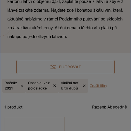
kartonu lahví o objemu 0,5 l, zaplatíte pouze 7 lahví a zbylé 2
láhve získáte zdarma. Najdete zde i bohatou škálu vín, která
aktuálně nabízíme v rámci Podzimního putování po sklepích
za atraktivní akční ceny. Akční cena u těchto vín platí i při
nákupu po jednotlivých lahvích.
FILTROVAT
Ročník:
Obsah cukru:
Viniční trať:
Zrušit filtry
2021
polosladké
U tří dubů
1 produkt
Řazení:
Abecedně