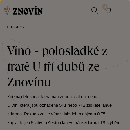
Přeskočit na obsah
Hledat
Košík
E-SHOP
Víno - polosladké z
tratě U tří dubů ze
Znovínu
Zde najdete vína, která nabízíme za akční cenu.
U vín, která jsou označena 5+1 nebo 7+2 získáte lahve
zdarma. Pokud zvolíte vína v lahvích o objemu 0,75 l,
zaplatíte jen 5 lahví a šestou láhev máte zdarma. Při výběru