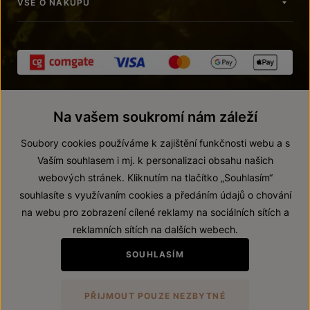
VŠE O NÁKUPU
Na vašem soukromí nám záleží
Soubory cookies používáme k zajištění funkčnosti webu a s
Vaším souhlasem i mj. k personalizaci obsahu našich
webových stránek. Kliknutím na tlačítko „Souhlasím“
© 2026 ZNOVÍN ZNOJMO, a. s.
souhlasíte s využívaním cookies a předáním údajů o chování
Vnitřní oznamovací systém (whistleblowing)
na webu pro zobrazení cílené reklamy na sociálních sítích a
Prohlášení o přístupnosti
reklamních sítích na dalších webech.
Upravit nastavení
SOUHLASÍM
Zákaz prodeje alkoholických nápojů osobám mladším 18 let.
PŘIJMOUT POUZE NEZBYTNÉ
Vytvořil
webProgress