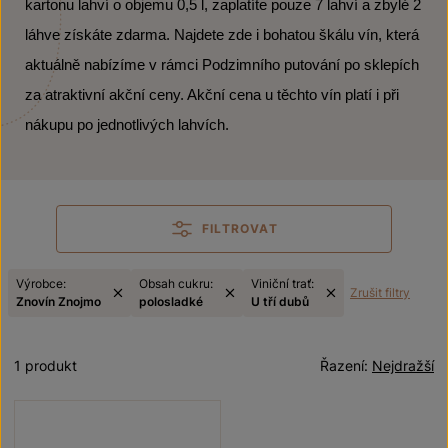
kartonu lahví o objemu 0,5 l, zaplatíte pouze 7 lahví a zbylé 2
láhve získáte zdarma. Najdete zde i bohatou škálu vín, která
aktuálně nabízíme v rámci Podzimního putování po sklepích
za atraktivní akční ceny. Akční cena u těchto vín platí i při
nákupu po jednotlivých lahvích.
FILTROVAT
Výrobce:
Obsah cukru:
Viniční trať:
Zrušit filtry
Znovín Znojmo
polosladké
U tří dubů
1 produkt
Řazení:
Nejdražší