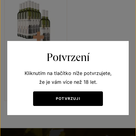
7+2
ZDARMA
Potvrzení
Pálava 7+2
Kliknutím na tlačítko níže potvrzujete,
Terroir - toulky vinicemi
výběr z hroznů 2021
že je vám více než 18 let.
Šarže 1353
1 440 Kč
1 120
Kč
POTVRZUJI