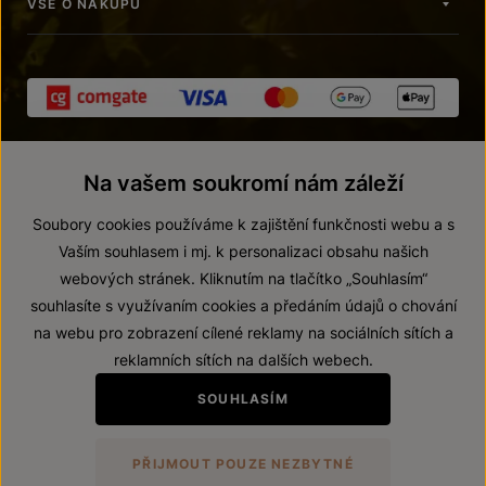
VŠE O NÁKUPU
Na vašem soukromí nám záleží
Soubory cookies používáme k zajištění funkčnosti webu a s
Vaším souhlasem i mj. k personalizaci obsahu našich
webových stránek. Kliknutím na tlačítko „Souhlasím“
© 2026 ZNOVÍN ZNOJMO, a. s.
souhlasíte s využívaním cookies a předáním údajů o chování
Vnitřní oznamovací systém (whistleblowing)
na webu pro zobrazení cílené reklamy na sociálních sítích a
Prohlášení o přístupnosti
reklamních sítích na dalších webech.
Upravit nastavení
SOUHLASÍM
Zákaz prodeje alkoholických nápojů osobám mladším 18 let.
PŘIJMOUT POUZE NEZBYTNÉ
Vytvořil
webProgress