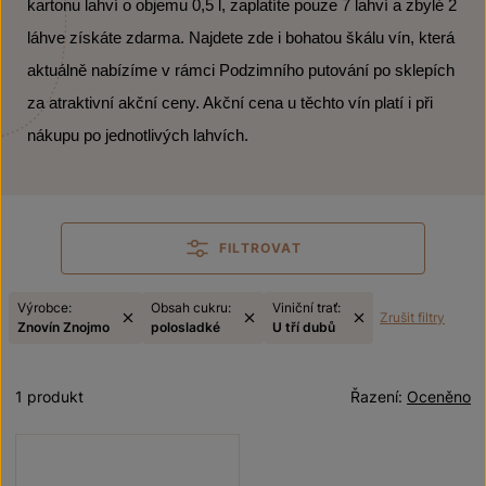
kartonu lahví o objemu 0,5 l, zaplatíte pouze 7 lahví a zbylé 2
láhve získáte zdarma. Najdete zde i bohatou škálu vín, která
aktuálně nabízíme v rámci Podzimního putování po sklepích
za atraktivní akční ceny. Akční cena u těchto vín platí i při
nákupu po jednotlivých lahvích.
FILTROVAT
Výrobce:
Obsah cukru:
Viniční trať:
Zrušit filtry
Znovín Znojmo
polosladké
U tří dubů
1 produkt
Řazení:
Oceněno