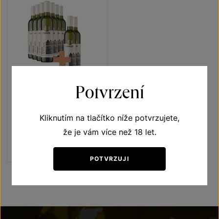
7+2
ZDARMA
Potvrzení
Pálava 7+2
Kliknutím na tlačítko níže potvrzujete,
Terroir - toulky vinicemi
výběr z hroznů 2021
že je vám více než 18 let.
Šarže 1353
1 440 Kč
1 120
Kč
POTVRZUJI