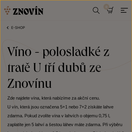
Přeskočit na obsah
Hledat
Košík
E-SHOP
Víno - polosladké z
tratě U tří dubů ze
Znovínu
Zde najdete vína, která nabízíme za akční cenu.
U vín, která jsou označena 5+1 nebo 7+2 získáte lahve
zdarma. Pokud zvolíte vína v lahvích o objemu 0,75 l,
zaplatíte jen 5 lahví a šestou láhev máte zdarma. Při výběru