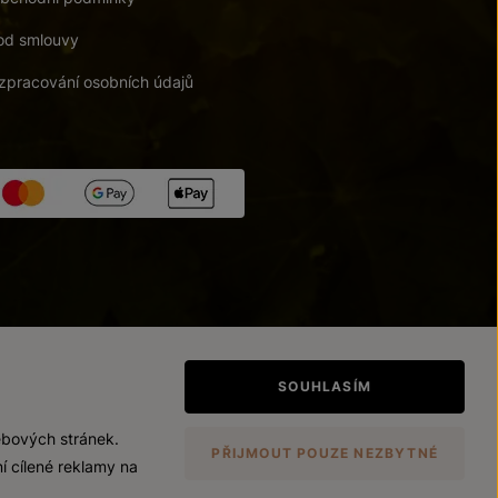
od smlouvy
zpracování osobních údajů
tupnosti
/
Upravit nastavení
SOUHLASÍM
ebových stránek.
PŘIJMOUT POUZE NEZBYTNÉ
í cílené reklamy na