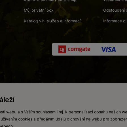
Můj privátní box
Odstoupení 
Katalog vín, služeb a informací
Informace o 
 a. s.
/
Vnitřní oznamovací systém (whistleblowing)
/
Prohlášení o přís
leží
Zákaz prodeje alkoholických nápojů osobám mladším 18 let.
Vytvořil
webProgress
sti webu a s Vaším souhlasem i mj. k personalizaci obsahu našich w
 využívaním cookies a předáním údajů o chování na webu pro zobrazen
 webech.