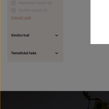
Rulandské modré
(0)
Ryzlink rýnský
(0)
Zobrazit další
Viniční trať
Tematická řada