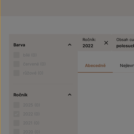
Ročník:
Obsah cu
Barva
2022
polosuc
bílé
(0)
červené
(0)
Abecedně
Nejlevn
růžové
(0)
Ročník
2025
(0)
2022
(0)
2021
(0)
2020
(0)