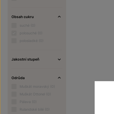
Obsah cukru
suché
(0)
polosuché
(0)
polosladké
(0)
Jakostní stupeň
Odrůda
Muškát moravský
(0)
Muškát Ottonel
(0)
Pálava
(0)
Rulandské bílé
(0)