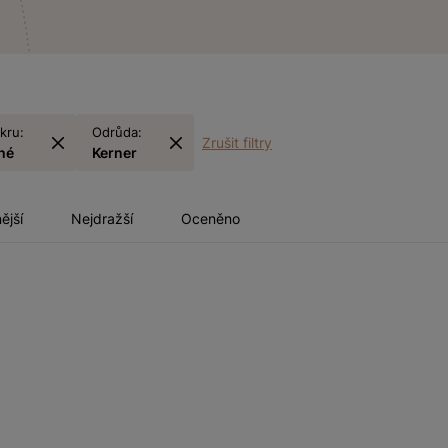
kru:
Odrůda:
Zrušit filtry
hé
Kerner
ější
Nejdražší
Oceněno