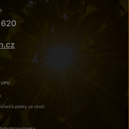
?
 620
n.cz
KUPU
a
učení a platby za zboží
t
bchodní podmínky