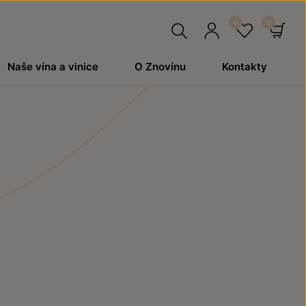
Hledat
Přihlásit
Oblíben
Ko
Naše vína a vinice
O Znovínu
Kontakty
se