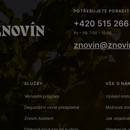
POTŘEBUJETE PORADIT
+420 515 266
Po – Pá: 7:00 – 15:00
znovin@znovi
SLUŽBY
VŠE O NÁ
Věrnostní program
Výdejní míst
Degustační vinné předplatné
Možnosti dor
Znovín Asistent
Jak objedna
Dárkové poukazy na e-shop
Všeobecné o