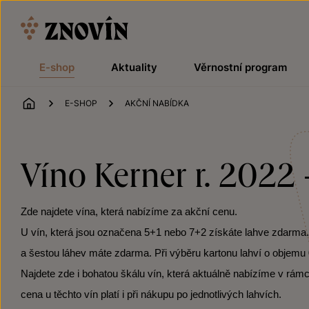
Přeskočit na obsah
E-shop
Aktuality
Věrnostní program
ÚVOD
E-SHOP
AKČNÍ NABÍDKA
Víno Kerner r. 2022
Zde najdete vína, která nabízíme za akční cenu.
U vín, která jsou označena 5+1 nebo 7+2 získáte lahve zdarma. Po
a šestou láhev máte zdarma. Při výběru kartonu lahví o objemu 0
Najdete zde i bohatou škálu vín, která aktuálně nabízíme v rámc
cena u těchto vín platí i při nákupu po jednotlivých lahvích.