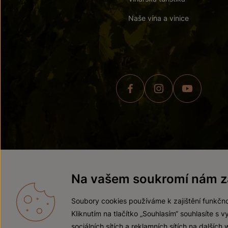
Naše vína a vinice
© 2026 ZNOVÍN ZNOJMO,
Na vašem soukromí nám zá
Soubory cookies používáme k zajištění funkčno
Kliknutím na tlačítko „Souhlasím“ souhlasíte s
sociálních sítích a reklamních sítích na dalších