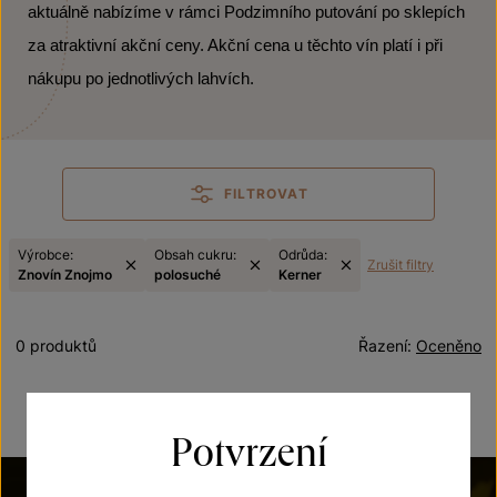
aktuálně nabízíme v rámci Podzimního putování po sklepích
za atraktivní akční ceny. Akční cena u těchto vín platí i při
nákupu po jednotlivých lahvích.
FILTROVAT
Výrobce:
Obsah cukru:
Odrůda:
Zrušit filtry
Znovín Znojmo
polosuché
Kerner
0 produktů
Řazení:
Oceněno
Potvrzení