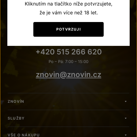
Kliknutím na tlačítko níže potvrzujete,
že je vám více než 18 let.
POTVRZUJI
POTŘEBUJETE PORADIT?
+420 515 266 620
Po – Pá: 7:00 – 15:00
znovin@znovin.cz
ZNOVÍN
SLUŽBY
VŠE O NÁKUPU