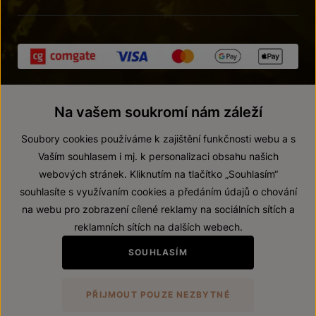
Na vašem soukromí nám záleží
Soubory cookies používáme k zajištění funkčnosti webu a s
Vaším souhlasem i mj. k personalizaci obsahu našich
webových stránek. Kliknutím na tlačítko „Souhlasím“
© 2026 ZNOVÍN ZNOJMO, a. s.
souhlasíte s využívaním cookies a předáním údajů o chování
Vnitřní oznamovací systém (whistleblowing)
na webu pro zobrazení cílené reklamy na sociálních sítích a
Prohlášení o přístupnosti
reklamních sítích na dalších webech.
Upravit nastavení
SOUHLASÍM
Zákaz prodeje alkoholických nápojů osobám mladším 18 let.
PŘIJMOUT POUZE NEZBYTNÉ
Vytvořil
webProgress