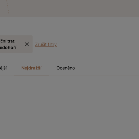
iční trať:
Zrušit filtry
ředohoří
ější
Nejdražší
Oceněno