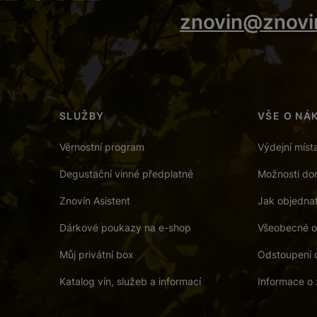
znovin@znovi
SLUŽBY
VŠE O NÁ
Věrnostní program
Výdejní míst
Degustační vinné předplatné
Možnosti dor
Znovín Asistent
Jak objedna
Dárkové poukazy na e-shop
Všeobecné o
Můj privátní box
Odstoupení 
Katalog vín, služeb a informací
Informace o 