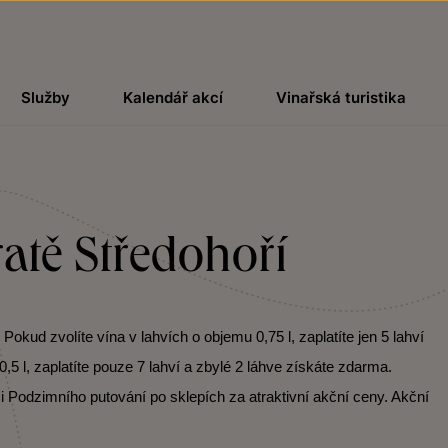
Služby
Kalendář akcí
Vinařská turistika
ratě Středohoří
kud zvolíte vína v lahvích o objemu 0,75 l, zaplatíte jen 5 lahví
,5 l, zaplatíte pouze 7 lahví a zbylé 2 láhve získáte zdarma.
i Podzimního putování po sklepích za atraktivní akční ceny. Akční