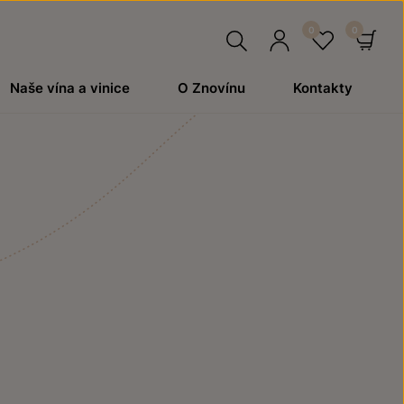
Hledat
Přihlásit
Oblíben
Ko
Naše vína a vinice
O Znovínu
Kontakty
se