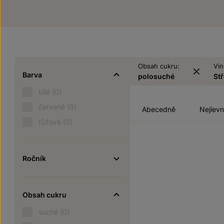
Obsah cukru:
Vin
Barva
polosuché
St
bílé
(0)
červené
(0)
Abecedně
Nejlevn
růžové
(0)
Ročník
Obsah cukru
suché
(0)