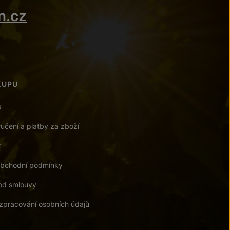
n.cz
KUPU
a
učení a platby za zboží
t
bchodní podmínky
od smlouvy
zpracování osobních údajů