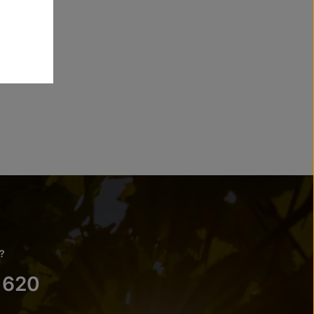
?
 620