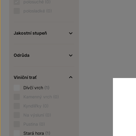
polosuché
(0)
polosladké
(0)
Jakostní stupeň
Odrůda
Viniční trať
Dívčí vrch
(1)
Kamenný vrch
(0)
Kyndlířky
(0)
Na výsluní
(0)
Pustina
(0)
Stará hora
(1)