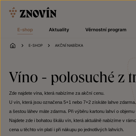
Přeskočit na obsah
E-shop
Aktuality
Věrnostní program
ÚVOD
E-SHOP
AKČNÍ NABÍDKA
Víno - polosuché z t
Zde najdete vína, která nabízíme za akční cenu.
U vín, která jsou označena 5+1 nebo 7+2 získáte lahve zdarma. Po
a šestou láhev máte zdarma. Při výběru kartonu lahví o objemu 0
Najdete zde i bohatou škálu vín, která aktuálně nabízíme v rámc
cena u těchto vín platí i při nákupu po jednotlivých lahvích.