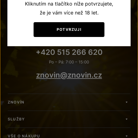
Kliknutím na tlačítko níže potvrzujete,
že je vám více než 18 let.
POTVRZUJI
POTŘEBUJETE PORADIT?
+420 515 266 620
Po – Pá: 7:00 – 15:00
znovin@znovin.cz
ZNOVÍN
SLUŽBY
VŠE O NÁKUPU