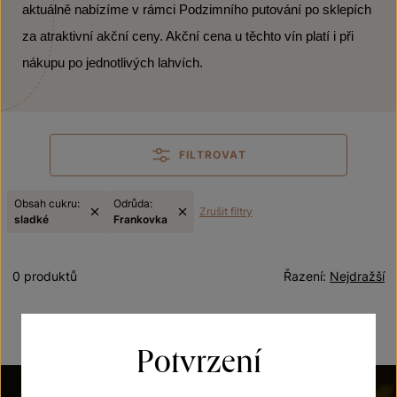
aktuálně nabízíme v rámci Podzimního putování po sklepích
za atraktivní akční ceny. Akční cena u těchto vín platí i při
nákupu po jednotlivých lahvích.
FILTROVAT
Obsah cukru:
Odrůda:
Zrušit filtry
sladké
Frankovka
0 produktů
Řazení:
Nejdražší
Potvrzení