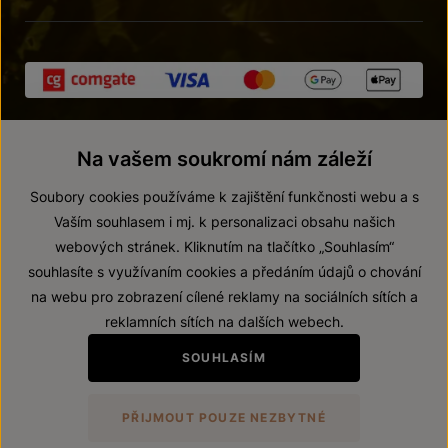
Na vašem soukromí nám záleží
Soubory cookies používáme k zajištění funkčnosti webu a s
Vaším souhlasem i mj. k personalizaci obsahu našich
webových stránek. Kliknutím na tlačítko „Souhlasím“
© 2026 ZNOVÍN ZNOJMO, a. s.
souhlasíte s využívaním cookies a předáním údajů o chování
Vnitřní oznamovací systém (whistleblowing)
na webu pro zobrazení cílené reklamy na sociálních sítích a
Prohlášení o přístupnosti
reklamních sítích na dalších webech.
Upravit nastavení
SOUHLASÍM
Zákaz prodeje alkoholických nápojů osobám mladším 18 let.
PŘIJMOUT POUZE NEZBYTNÉ
Vytvořil
webProgress