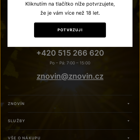
Kliknutím na tlačítko níže potvrzujete,
že je vám více než 18 let.
POTVRZUJI
POTŘEBUJETE PORADIT?
+420 515 266 620
Po – Pá: 7:00 – 15:00
znovin@znovin.cz
ZNOVÍN
SLUŽBY
VŠE O NÁKUPU