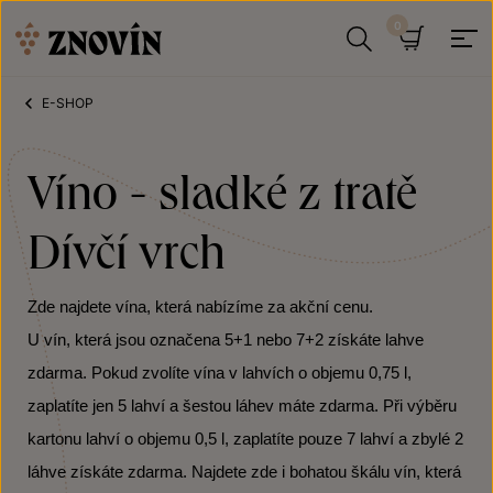
Přeskočit na obsah
Hledat
Košík
E-SHOP
Víno - sladké z tratě
Dívčí vrch
Zde najdete vína, která nabízíme za akční cenu.
U vín, která jsou označena 5+1 nebo 7+2 získáte lahve
zdarma. Pokud zvolíte vína v lahvích o objemu 0,75 l,
zaplatíte jen 5 lahví a šestou láhev máte zdarma. Při výběru
kartonu lahví o objemu 0,5 l, zaplatíte pouze 7 lahví a zbylé 2
láhve získáte zdarma. Najdete zde i bohatou škálu vín, která