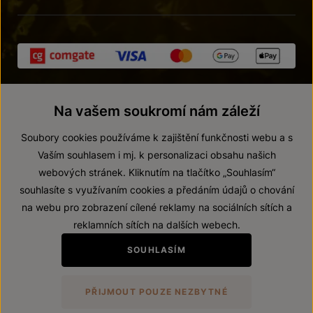
Na vašem soukromí nám záleží
Soubory cookies používáme k zajištění funkčnosti webu a s
Vaším souhlasem i mj. k personalizaci obsahu našich
webových stránek. Kliknutím na tlačítko „Souhlasím“
© 2026 ZNOVÍN ZNOJMO, a. s.
souhlasíte s využívaním cookies a předáním údajů o chování
Vnitřní oznamovací systém (whistleblowing)
na webu pro zobrazení cílené reklamy na sociálních sítích a
Prohlášení o přístupnosti
reklamních sítích na dalších webech.
Upravit nastavení
SOUHLASÍM
Zákaz prodeje alkoholických nápojů osobám mladším 18 let.
PŘIJMOUT POUZE NEZBYTNÉ
Vytvořil
webProgress