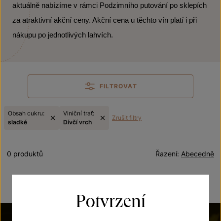
aktuálně nabízíme v rámci Podzimního putování po sklepích
za atraktivní akční ceny. Akční cena u těchto vín platí i při
nákupu po jednotlivých lahvích.
FILTROVAT
Obsah cukru:
Viniční trať:
Zrušit filtry
sladké
Dívčí vrch
0 produktů
Řazení:
Abecedně
Potvrzení