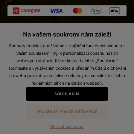
Na vašem soukromí nám záleží
Soubory cookies používáme k zajištění funkčnosti webu a s
Vaším souhlasem i mj. k personalizaci obsahu našich
webových stránek. Kliknutím na tlačítko „Souhlasím“
© 2026 ZNOVÍN ZNOJMO, a. s.
souhlasíte s využívaním cookies a předáním údajů o chování
Vnitřní oznamovací systém (whistleblowing)
na webu pro zobrazení cílené reklamy na sociálních sítích a
Prohlášení o přístupnosti
reklamních sítích na dalších webech.
Upravit nastavení
SOUHLASÍM
Zákaz prodeje alkoholických nápojů osobám mladším 18 let.
PŘIJMOUT POUZE NEZBYTNÉ
Vytvořil
webProgress
Upravit nastavení