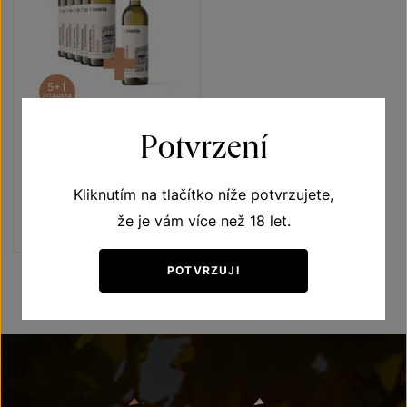
5+1
ZDARMA
Potvrzení
Sauvignon 5+1
Terroir - toulky vinicemi
Kliknutím na tlačítko níže potvrzujete,
pozdní sběr 2022
Šarže 2319
že je vám více než 18 let.
1080 Kč
900
Kč
POTVRZUJI