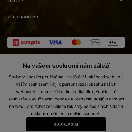
SLUŽBY
VŠE O NÁKUPU
Na vašem soukromí nám záleží
Soubory cookies používáme k zajištění funkčnosti webu a s
Vaším souhlasem i mj. k personalizaci obsahu našich
webových stránek. Kliknutím na tlačítko „Souhlasím“
© 2026 ZNOVÍN ZNOJMO, a. s.
souhlasíte s využívaním cookies a předáním údajů o chování
Vnitřní oznamovací systém (whistleblowing)
na webu pro zobrazení cílené reklamy na sociálních sítích a
Prohlášení o přístupnosti
reklamních sítích na dalších webech.
Upravit nastavení
SOUHLASÍM
Zákaz prodeje alkoholických nápojů osobám mladším 18 let.