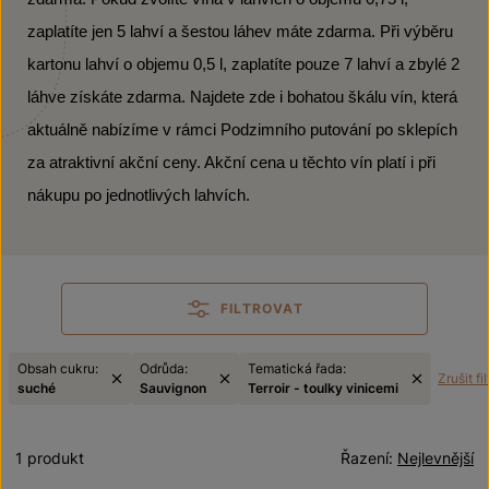
zaplatíte jen 5 lahví a šestou láhev máte zdarma. Při výběru
kartonu lahví o objemu 0,5 l, zaplatíte pouze 7 lahví a zbylé 2
láhve získáte zdarma. Najdete zde i bohatou škálu vín, která
aktuálně nabízíme v rámci Podzimního putování po sklepích
za atraktivní akční ceny. Akční cena u těchto vín platí i při
nákupu po jednotlivých lahvích.
FILTROVAT
Obsah cukru:
Odrůda:
Tematická řada:
Zrušit fil
suché
Sauvignon
Terroir - toulky vinicemi
1 produkt
Řazení:
Nejlevnější