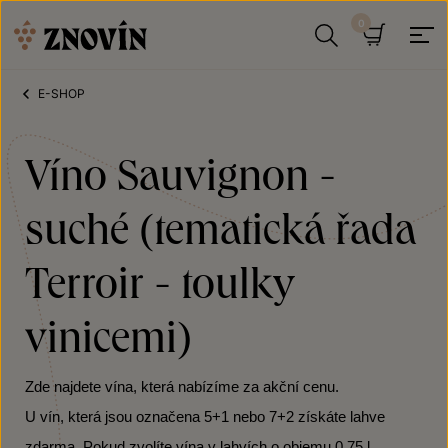
Přeskočit na obsah
Hledat
Košík
E-SHOP
Víno Sauvignon -
suché (tematická řada
Terroir - toulky
vinicemi)
Zde najdete vína, která nabízíme za akční cenu.
U vín, která jsou označena 5+1 nebo 7+2 získáte lahve
zdarma. Pokud zvolíte vína v lahvích o objemu 0,75 l,