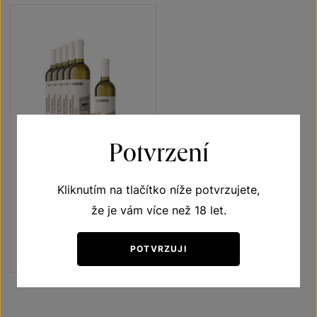
Potvrzení
5+1
ZDARMA
Sauvignon 5+1
Kliknutím na tlačítko níže potvrzujete,
že je vám více než 18 let.
Terroir - toulky vinicemi
pozdní sběr 2022
Šarže 2319
POTVRZUJI
1080 Kč
900
Kč