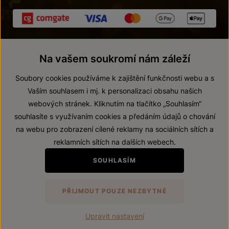
Na vašem soukromí nám záleží
Soubory cookies používáme k zajištění funkčnosti webu a s
Vaším souhlasem i mj. k personalizaci obsahu našich
webových stránek. Kliknutím na tlačítko „Souhlasím“
© 2026 ZNOVÍN ZNOJMO, a. s.
souhlasíte s využívaním cookies a předáním údajů o chování
Vnitřní oznamovací systém (whistleblowing)
na webu pro zobrazení cílené reklamy na sociálních sítích a
Prohlášení o přístupnosti
reklamních sítích na dalších webech.
Upravit nastavení
SOUHLASÍM
Zákaz prodeje alkoholických nápojů osobám mladším 18 let.
PŘIJMOUT POUZE NEZBYTNÉ
Vytvořil
webProgress
Upravit nastavení