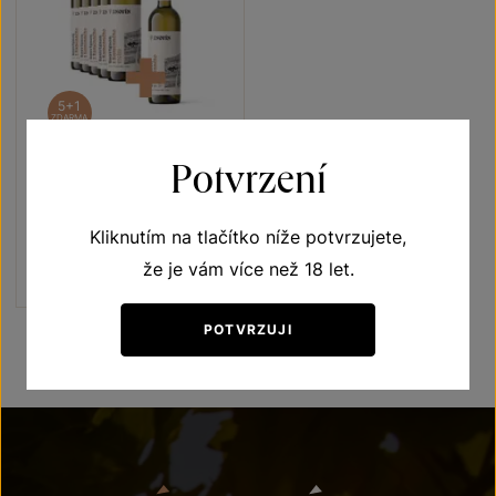
5+1
ZDARMA
Potvrzení
Sauvignon 5+1
Terroir - toulky vinicemi
Kliknutím na tlačítko níže potvrzujete,
pozdní sběr 2022
Šarže 2319
že je vám více než 18 let.
1080 Kč
900
Kč
POTVRZUJI