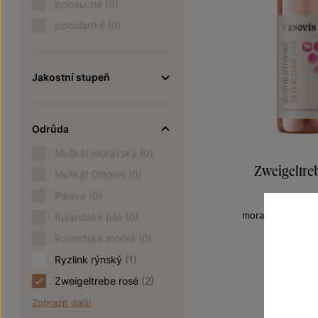
polosuché
(0)
polosladké
(0)
Jakostní stupeň
Odrůda
Muškát moravský
(0)
Zweigeltre
Muškát Ottonel
(0)
Pálava
(0)
Rozkvetlá 
moravské zemské
Rulandské bílé
(0)
Šarže 5
Rulandské modré
(0)
6
100 Kč
Ryzlink rýnský
(1)
Zweigeltrebe rosé
(2)
Zobrazit další