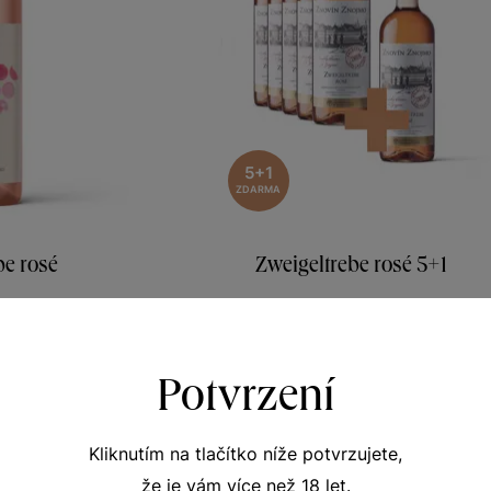
5+1
ZDARMA
be rosé
Zweigeltrebe rosé 5+1
louka
Rozkvetlá louka
 víno 2025
jakostní víno
305
Šarže 713
Potvrzení
9
425
510 Kč
Kč
Kč
Kliknutím na tlačítko níže potvrzujete,
že je vám více než 18 let.