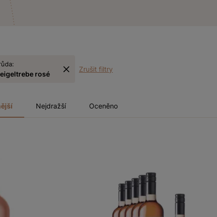
růda:
Zrušit filtry
eigeltrebe rosé
ější
Nejdražší
Oceněno