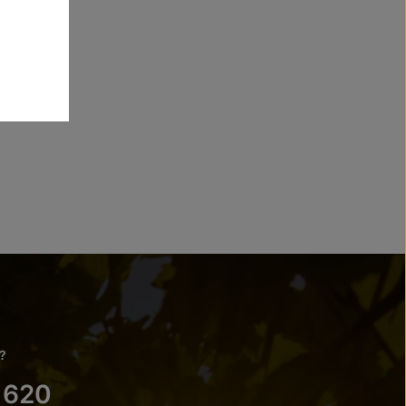
?
 620