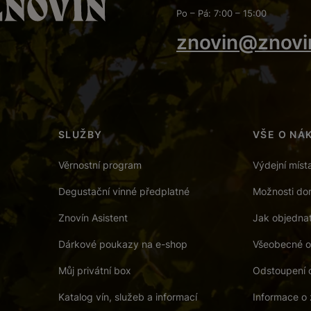
Po – Pá: 7:00 – 15:00
znovin@znovi
SLUŽBY
VŠE O NÁ
Věrnostní program
Výdejní míst
Degustační vinné předplatné
Možnosti dor
Znovín Asistent
Jak objedna
Dárkové poukazy na e-shop
Všeobecné o
Můj privátní box
Odstoupení 
Katalog vín, služeb a informací
Informace o 