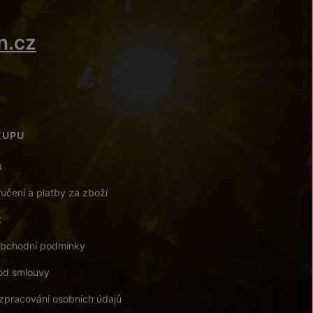
n.cz
KUPU
a
učení a platby za zboží
t
bchodní podmínky
od smlouvy
zpracování osobních údajů