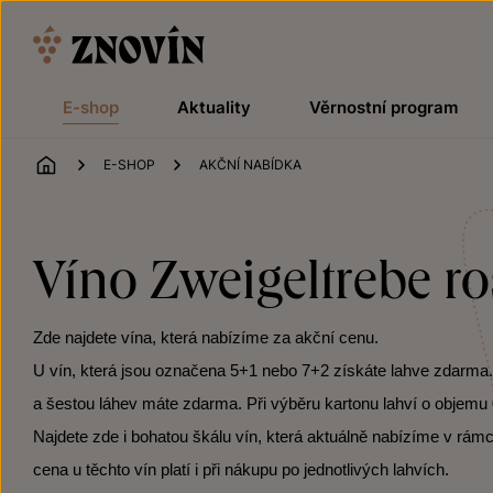
Přeskočit na obsah
E-shop
Aktuality
Věrnostní program
ÚVOD
E-SHOP
AKČNÍ NABÍDKA
Víno Zweigeltrebe ro
Zde najdete vína, která nabízíme za akční cenu.
U vín, která jsou označena 5+1 nebo 7+2 získáte lahve zdarma. Po
a šestou láhev máte zdarma. Při výběru kartonu lahví o objemu 0
Najdete zde i bohatou škálu vín, která aktuálně nabízíme v rámc
cena u těchto vín platí i při nákupu po jednotlivých lahvích.