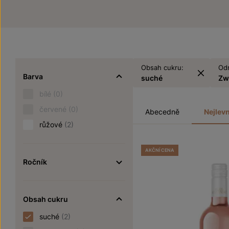
Obsah cukru:
Od
Barva
suché
Zw
bílé
(0)
červené
(0)
Abecedně
Nejlevn
růžové
(2)
AKČNÍ CENA
Ročník
Obsah cukru
suché
(2)