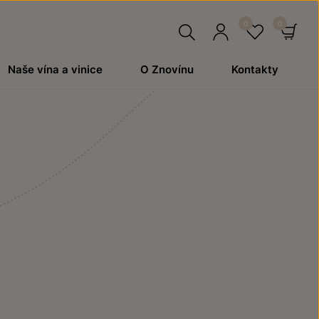
Hledat
Přihlásit
Oblíben
Ko
Naše vína a vinice
O Znovínu
Kontakty
se