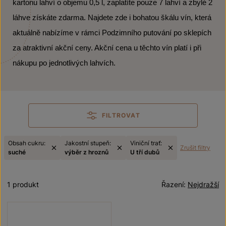
kartonu lahví o objemu 0,5 l, zaplatíte pouze 7 lahví a zbylé 2
láhve získáte zdarma. Najdete zde i bohatou škálu vín, která
aktuálně nabízíme v rámci Podzimního putování po sklepích
za atraktivní akční ceny. Akční cena u těchto vín platí i při
nákupu po jednotlivých lahvích.
FILTROVAT
Obsah cukru:
Jakostní stupeň:
Viniční trať:
Zrušit filtry
suché
výběr z hroznů
U tří dubů
1 produkt
Řazení:
Nejdražší