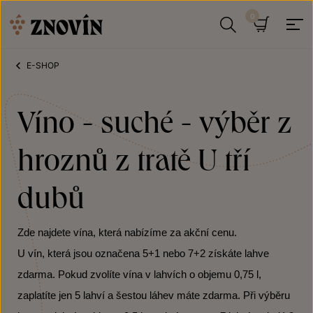
Přeskočit na obsah
Hledat
Košík
E-SHOP
Víno - suché - výběr z
hroznů z tratě U tří
dubů
Zde najdete vína, která nabízíme za akční cenu.
U vín, která jsou označena 5+1 nebo 7+2 získáte lahve
zdarma. Pokud zvolíte vína v lahvích o objemu 0,75 l,
zaplatíte jen 5 lahví a šestou láhev máte zdarma. Při výběru