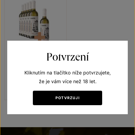
5+1
ZDARMA
Potvrzení
Veltlínské zelené 5+1
Kliknutím na tlačítko níže potvrzujete,
Vína s příběhem Jubilejní vína
výběr z hroznů 2021
že je vám více než 18 let.
Šarže 1321
1140 Kč
950
Kč
POTVRZUJI