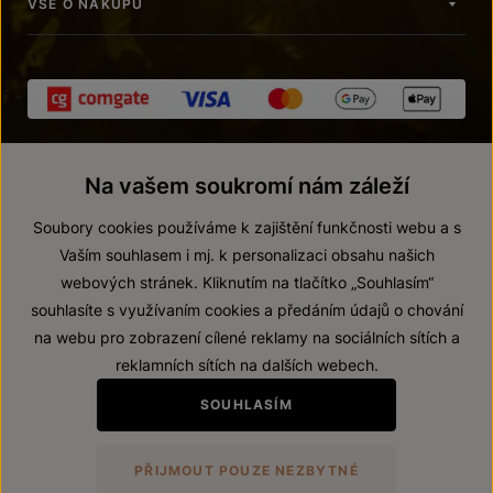
VŠE O NÁKUPU
Na vašem soukromí nám záleží
Soubory cookies používáme k zajištění funkčnosti webu a s
Vaším souhlasem i mj. k personalizaci obsahu našich
webových stránek. Kliknutím na tlačítko „Souhlasím“
© 2026 ZNOVÍN ZNOJMO, a. s.
souhlasíte s využívaním cookies a předáním údajů o chování
Vnitřní oznamovací systém (whistleblowing)
na webu pro zobrazení cílené reklamy na sociálních sítích a
Prohlášení o přístupnosti
reklamních sítích na dalších webech.
Upravit nastavení
SOUHLASÍM
Zákaz prodeje alkoholických nápojů osobám mladším 18 let.
PŘIJMOUT POUZE NEZBYTNÉ
Vytvořil
webProgress