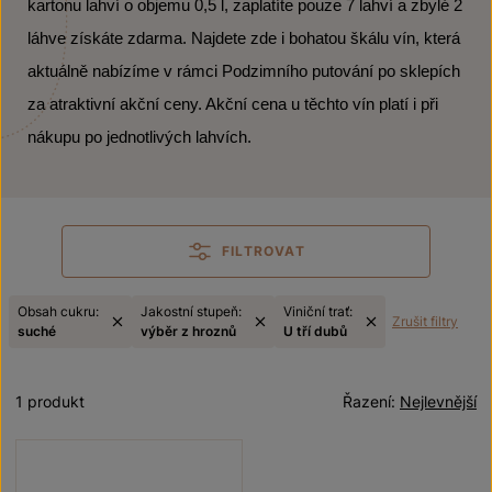
kartonu lahví o objemu 0,5 l, zaplatíte pouze 7 lahví a zbylé 2
láhve získáte zdarma. Najdete zde i bohatou škálu vín, která
aktuálně nabízíme v rámci Podzimního putování po sklepích
za atraktivní akční ceny. Akční cena u těchto vín platí i při
nákupu po jednotlivých lahvích.
FILTROVAT
Obsah cukru:
Jakostní stupeň:
Viniční trať:
Zrušit filtry
suché
výběr z hroznů
U tří dubů
1 produkt
Řazení:
Nejlevnější