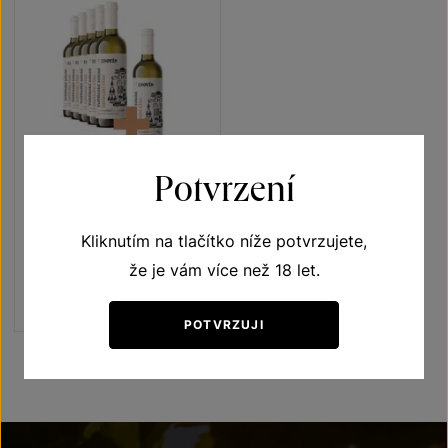
5+1
ZDARMA
Potvrzení
Veltlínské zelené 5+1
Kliknutím na tlačítko níže potvrzujete,
Vína s příběhem Jubilejní vína
výběr z hroznů 2021
že je vám více než 18 let.
Šarže 1321
1140 Kč
950
Kč
POTVRZUJI