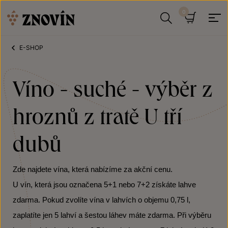
Přeskočit na obsah
Hledat
Košík
E-SHOP
Víno - suché - výběr z
hroznů z tratě U tří
dubů
Zde najdete vína, která nabízíme za akční cenu.
U vín, která jsou označena 5+1 nebo 7+2 získáte lahve
zdarma. Pokud zvolíte vína v lahvích o objemu 0,75 l,
zaplatíte jen 5 lahví a šestou láhev máte zdarma. Při výběru