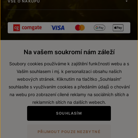
VŠE O NÁKUPU
Na vašem soukromí nám záleží
Soubory cookies používáme k zajištění funkčnosti webu a s
Vaším souhlasem i mj. k personalizaci obsahu našich
webových stránek. Kliknutím na tlačítko „Souhlasím“
© 2026 ZNOVÍN ZNOJMO, a. s.
souhlasíte s využívaním cookies a předáním údajů o chování
Vnitřní oznamovací systém (whistleblowing)
na webu pro zobrazení cílené reklamy na sociálních sítích a
Prohlášení o přístupnosti
reklamních sítích na dalších webech.
Upravit nastavení
SOUHLASÍM
Zákaz prodeje alkoholických nápojů osobám mladším 18 let.
PŘIJMOUT POUZE NEZBYTNÉ
Vytvořil
webProgress