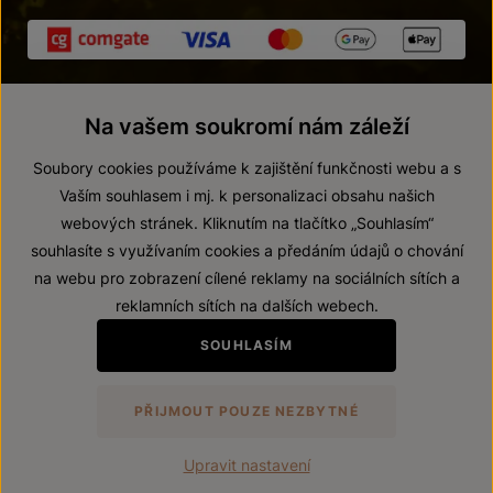
Na vašem soukromí nám záleží
Soubory cookies používáme k zajištění funkčnosti webu a s
Vaším souhlasem i mj. k personalizaci obsahu našich
webových stránek. Kliknutím na tlačítko „Souhlasím“
© 2026 ZNOVÍN ZNOJMO, a. s.
souhlasíte s využívaním cookies a předáním údajů o chování
Vnitřní oznamovací systém (whistleblowing)
na webu pro zobrazení cílené reklamy na sociálních sítích a
Prohlášení o přístupnosti
reklamních sítích na dalších webech.
Upravit nastavení
SOUHLASÍM
Zákaz prodeje alkoholických nápojů osobám mladším 18 let.
PŘIJMOUT POUZE NEZBYTNÉ
Vytvořil
webProgress
Upravit nastavení