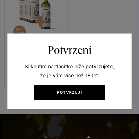
5+1
ZDARMA
Potvrzení
Veltlínské zelené 5+1
Vína s příběhem Jubilejní vína
Kliknutím na tlačítko níže potvrzujete,
výběr z hroznů 2021
Šarže 1321
že je vám více než 18 let.
1140 Kč
950
Kč
POTVRZUJI