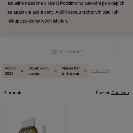
aktuálně nabízíme v rámci Podzimního putování po sklepích
za atraktivní akční ceny. Akční cena u těchto vín platí i při
nákupu po jednotlivých lahvích.
FILTROVAT
Ročník:
Obsah cukru:
Viniční trať:
Zrušit filtry
2021
suché
U tří dubů
1 produkt
Řazení:
Oceněno