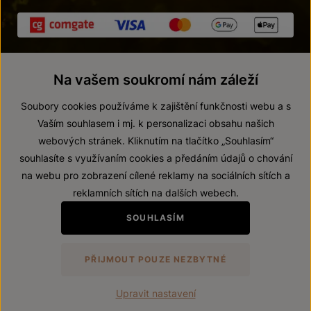
Na vašem soukromí nám záleží
Soubory cookies používáme k zajištění funkčnosti webu a s
Vaším souhlasem i mj. k personalizaci obsahu našich
webových stránek. Kliknutím na tlačítko „Souhlasím“
© 2026 ZNOVÍN ZNOJMO, a. s.
souhlasíte s využívaním cookies a předáním údajů o chování
Vnitřní oznamovací systém (whistleblowing)
na webu pro zobrazení cílené reklamy na sociálních sítích a
Prohlášení o přístupnosti
reklamních sítích na dalších webech.
Upravit nastavení
SOUHLASÍM
Zákaz prodeje alkoholických nápojů osobám mladším 18 let.
PŘIJMOUT POUZE NEZBYTNÉ
Vytvořil
webProgress
Upravit nastavení