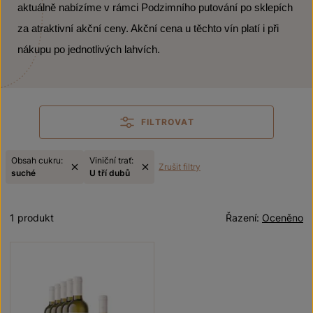
aktuálně nabízíme v rámci Podzimního putování po sklepích
za atraktivní akční ceny. Akční cena u těchto vín platí i při
nákupu po jednotlivých lahvích.
FILTROVAT
Obsah cukru:
Viniční trať:
Zrušit filtry
suché
U tří dubů
1 produkt
Řazení:
Oceněno