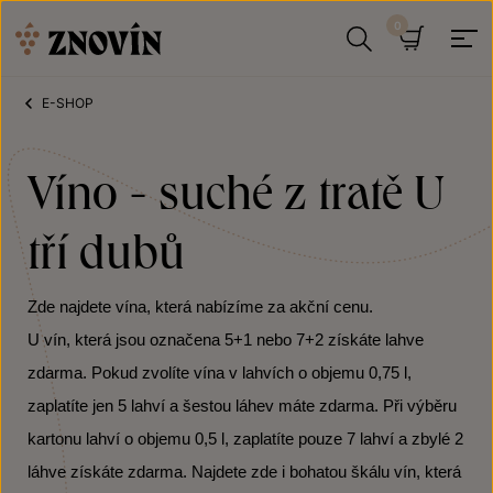
Přeskočit na obsah
Hledat
Košík
E-SHOP
Víno - suché z tratě U
tří dubů
Zde najdete vína, která nabízíme za akční cenu.
U vín, která jsou označena 5+1 nebo 7+2 získáte lahve
zdarma. Pokud zvolíte vína v lahvích o objemu 0,75 l,
zaplatíte jen 5 lahví a šestou láhev máte zdarma. Při výběru
kartonu lahví o objemu 0,5 l, zaplatíte pouze 7 lahví a zbylé 2
láhve získáte zdarma. Najdete zde i bohatou škálu vín, která