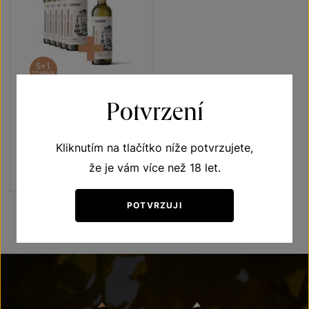
5+1
ZDARMA
Potvrzení
Veltlínské zelené 5+1
Vína s příběhem Jubilejní vína
Kliknutím na tlačítko níže potvrzujete,
výběr z hroznů 2021
Šarže 1321
že je vám více než 18 let.
1140 Kč
950
Kč
POTVRZUJI