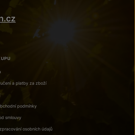
n.cz
KUPU
a
učení a platby za zboží
t
bchodní podmínky
od smlouvy
zpracování osobních údajů