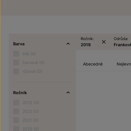
Ročník:
Odrůda:
Barva
2019
Frankov
bílé
(0)
červené
(0)
Abecedně
Nejlevn
růžové
(0)
Ročník
2025
(0)
2022
(0)
2021
(0)
2020
(0)