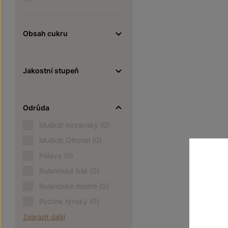
Obsah cukru
Jakostní stupeň
Odrůda
Muškát moravský
(0)
Muškát Ottonel
(0)
Pálava
(0)
Rulandské bílé
(0)
Rulandské modré
(0)
Ryzlink rýnský
(0)
Zobrazit další