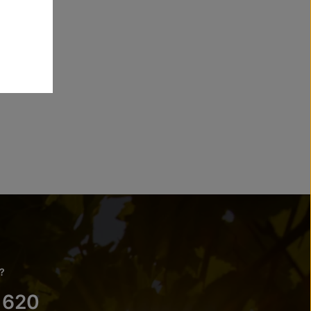
?
 620