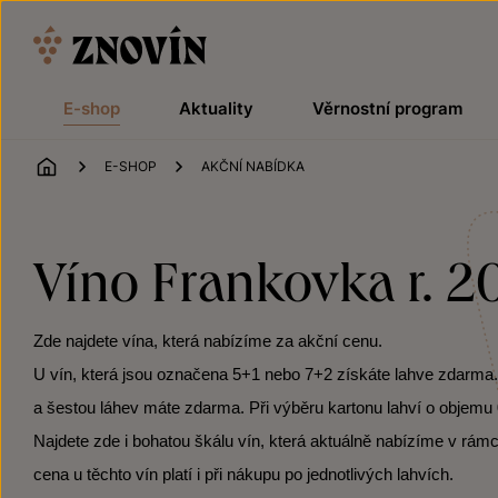
Přeskočit na obsah
E-shop
Aktuality
Věrnostní program
ÚVOD
E-SHOP
AKČNÍ NABÍDKA
Víno Frankovka r. 2
Zde najdete vína, která nabízíme za akční cenu.
U vín, která jsou označena 5+1 nebo 7+2 získáte lahve zdarma. Po
a šestou láhev máte zdarma. Při výběru kartonu lahví o objemu 0
Najdete zde i bohatou škálu vín, která aktuálně nabízíme v rámc
cena u těchto vín platí i při nákupu po jednotlivých lahvích.