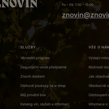
Po – Pá: 7:00 – 15:00
znovin@znovi
SLUŽBY
VŠE O NÁ
Věrnostní program
Výdejní míst
Degustační vinné předplatné
Možnosti dor
Znovín Asistent
Jak objedna
Dárkové poukazy na e-shop
Všeobecné o
Můj privátní box
Odstoupení 
Katalog vín, služeb a informací
Informace o 