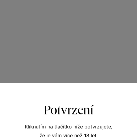
Potvrzení
Kliknutím na tlačítko níže potvrzujete,
že je vám více než 18 let.