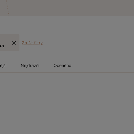
Zrušit filtry
ka
ější
Nejdražší
Oceněno