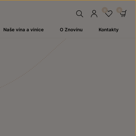
Hledat
Přihlásit
Oblíben
Ko
Naše vína a vinice
O Znovínu
Kontakty
se