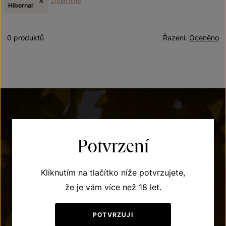
Zrušit filtry
Hibernal
0 produktů
Řazení:
Oceněno
Potvrzení
POTŘEBUJETE PORADIT?
Kliknutím na tlačítko níže potvrzujete,
že je vám více než 18 let.
+420 515 266 620
Po – Pá: 7:00 – 15:00
POTVRZUJI