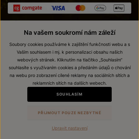
Na vašem soukromí nám záleží
Soubory cookies používáme k zajištění funkčnosti webu a s
Vaším souhlasem i mj. k personalizaci obsahu našich
webových stránek. Kliknutím na tlačítko „Souhlasím“
© 2026 ZNOVÍN ZNOJMO, a. s.
souhlasíte s využívaním cookies a předáním údajů o chování
Vnitřní oznamovací systém (whistleblowing)
na webu pro zobrazení cílené reklamy na sociálních sítích a
Prohlášení o přístupnosti
reklamních sítích na dalších webech.
Upravit nastavení
SOUHLASÍM
Zákaz prodeje alkoholických nápojů osobám mladším 18 let.
PŘIJMOUT POUZE NEZBYTNÉ
Vytvořil
webProgress
Upravit nastavení