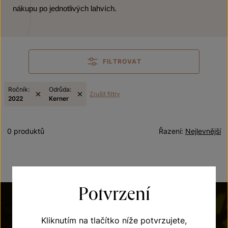
nákupu po jednotlivých lahvích.
FILTROVAT
Ročník:
Odrůda:
Zrušit filtry
2022
Kerner
0 produktů
Řazení:
Nejlevnější
Potvrzení
Kliknutím na tlačítko níže potvrzujete,