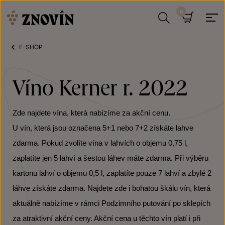
Přeskočit na obsah
Hledat
Košík
E-SHOP
Víno Kerner r. 2022
Zde najdete vína, která nabízíme za akční cenu.
U vín, která jsou označena 5+1 nebo 7+2 získáte lahve
zdarma. Pokud zvolíte vína v lahvích o objemu 0,75 l,
zaplatíte jen 5 lahví a šestou láhev máte zdarma. Při výběru
kartonu lahví o objemu 0,5 l, zaplatíte pouze 7 lahví a zbylé 2
láhve získáte zdarma. Najdete zde i bohatou škálu vín, která
aktuálně nabízíme v rámci Podzimního putování po sklepích
za atraktivní akční ceny. Akční cena u těchto vín platí i při