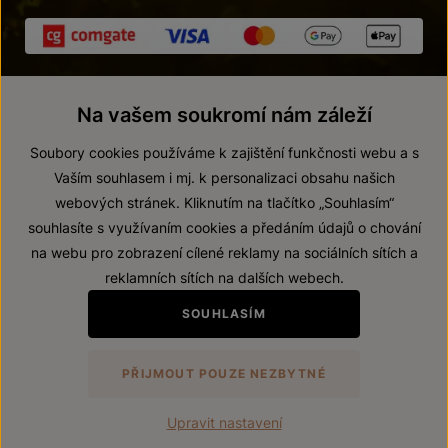
Na vašem soukromí nám záleží
Soubory cookies používáme k zajištění funkčnosti webu a s
Vaším souhlasem i mj. k personalizaci obsahu našich
webových stránek. Kliknutím na tlačítko „Souhlasím“
© 2026 ZNOVÍN ZNOJMO, a. s.
souhlasíte s využívaním cookies a předáním údajů o chování
Vnitřní oznamovací systém (whistleblowing)
na webu pro zobrazení cílené reklamy na sociálních sítích a
Prohlášení o přístupnosti
reklamních sítích na dalších webech.
Upravit nastavení
SOUHLASÍM
Zákaz prodeje alkoholických nápojů osobám mladším 18 let.
PŘIJMOUT POUZE NEZBYTNÉ
Vytvořil
webProgress
Upravit nastavení