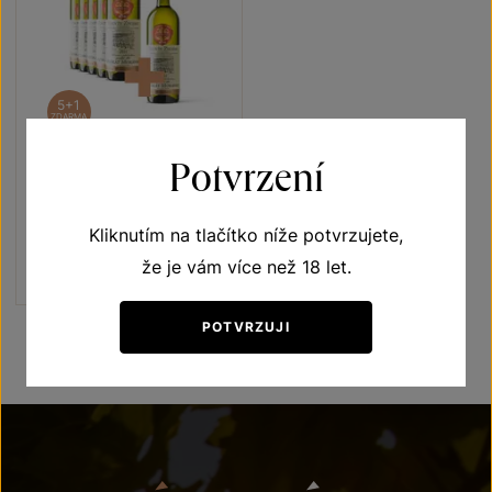
5+1
ZDARMA
Potvrzení
Muškát moravský 5+1
Terroir - toulky vinicemi
Kliknutím na tlačítko níže potvrzujete,
pozdní sběr 2021
Šarže 1357
že je vám více než 18 let.
1 080 Kč
900
Kč
POTVRZUJI