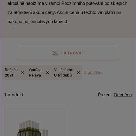
aktuálně nabízíme v rámci Podzimního putování po sklepích
za atraktivní akční ceny. Akční cena u těchto vín platí i při
nákupu po jednotlivých lahvích.
FILTROVAT
Ročník:
Odrůda:
Viniční trať:
Zrušit filtry
2021
Pálava
U tří dubů
1 produkt
Řazení:
Oceněno