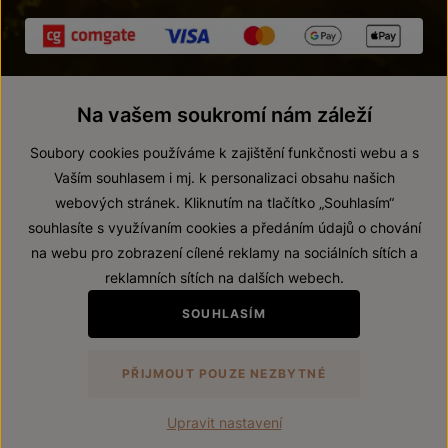
Na vašem soukromí nám záleží
Soubory cookies používáme k zajištění funkčnosti webu a s
Vaším souhlasem i mj. k personalizaci obsahu našich
webových stránek. Kliknutím na tlačítko „Souhlasím“
© 2026 ZNOVÍN ZNOJMO, a. s.
souhlasíte s využívaním cookies a předáním údajů o chování
Vnitřní oznamovací systém (whistleblowing)
na webu pro zobrazení cílené reklamy na sociálních sítích a
Prohlášení o přístupnosti
reklamních sítích na dalších webech.
Upravit nastavení
SOUHLASÍM
Zákaz prodeje alkoholických nápojů osobám mladším 18 let.
PŘIJMOUT POUZE NEZBYTNÉ
Vytvořil
webProgress
Upravit nastavení