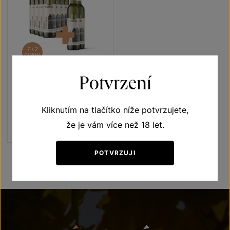
7+2
ZDARMA
Potvrzení
Pálava 7+2
Terroir - toulky vinicemi
Kliknutím na tlačítko níže potvrzujete,
výběr z hroznů 2021
Šarže 1353
že je vám více než 18 let.
1 440 Kč
1 120
Kč
POTVRZUJI