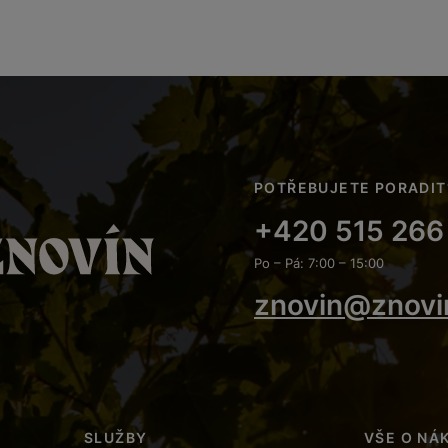
POTŘEBUJETE PORADIT
+420 515 266
Po – Pá: 7:00 – 15:00
znovin@znovi
SLUŽBY
VŠE O NÁ