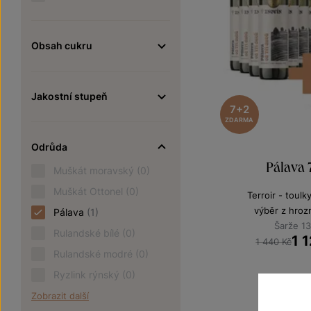
Obsah cukru
Jakostní stupeň
7+2
ZDARMA
Odrůda
Pálava
Muškát moravský
(0)
Muškát Ottonel
(0)
Terroir - toulk
výběr z hroz
Pálava
(1)
Šarže 1
Rulandské bílé
(0)
1 
1 440 Kč
Rulandské modré
(0)
Ryzlink rýnský
(0)
Zobrazit další