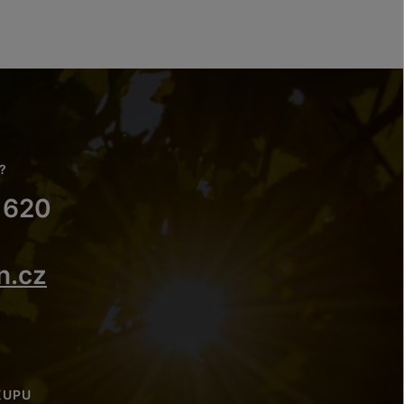
?
 620
n.cz
KUPU