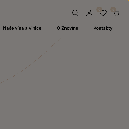
Hledat
Přihlásit
Oblíben
Ko
Naše vína a vinice
O Znovínu
Kontakty
se