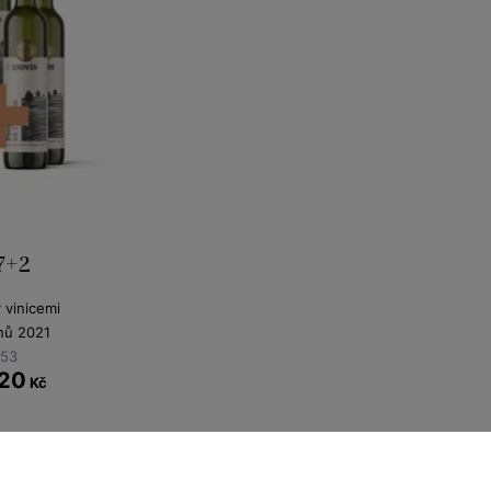
 7+2
y vinicemi
nů 2021
353
120
Kč