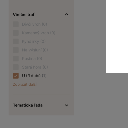
Viniční trať
Dívčí vrch
(0)
Kamenný vrch
(0)
Kyndlířky
(0)
Na výsluní
(0)
Pustina
(0)
Stará hora
(0)
U tří dubů
(1)
Zobrazit další
Tematická řada