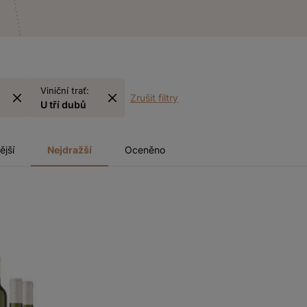
Viniční trať:
Zrušit filtry
U tří dubů
ější
Nejdražší
Oceněno