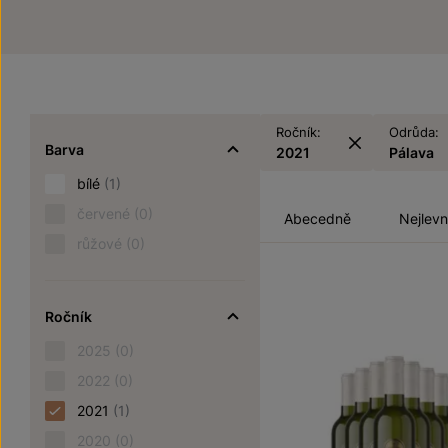
Ročník:
Odrůda:
Barva
2021
Pálava
bílé
(1)
červené
(0)
Abecedně
Nejlevn
růžové
(0)
Ročník
2025
(0)
2022
(0)
2021
(1)
2020
(0)