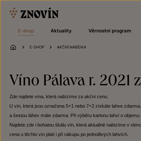
Přeskočit na obsah
E-shop
Aktuality
Věrnostní program
ÚVOD
E-SHOP
AKČNÍ NABÍDKA
Víno Pálava r. 2021 z
Zde najdete vína, která nabízíme za akční cenu.
U vín, která jsou označena 5+1 nebo 7+2 získáte lahve zdarma. Po
a šestou láhev máte zdarma. Při výběru kartonu lahví o objemu 0
Najdete zde i bohatou škálu vín, která aktuálně nabízíme v rámc
cena u těchto vín platí i při nákupu po jednotlivých lahvích.