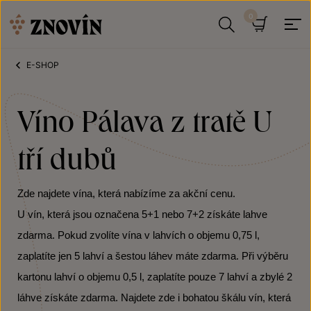
Přeskočit na obsah
Hledat
Košík
E-SHOP
Víno Pálava z tratě U
tří dubů
Zde najdete vína, která nabízíme za akční cenu.
U vín, která jsou označena 5+1 nebo 7+2 získáte lahve
zdarma. Pokud zvolíte vína v lahvích o objemu 0,75 l,
zaplatíte jen 5 lahví a šestou láhev máte zdarma. Při výběru
kartonu lahví o objemu 0,5 l, zaplatíte pouze 7 lahví a zbylé 2
láhve získáte zdarma. Najdete zde i bohatou škálu vín, která