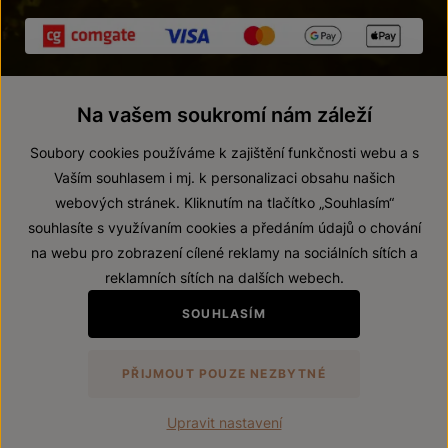
Na vašem soukromí nám záleží
Soubory cookies používáme k zajištění funkčnosti webu a s
Vaším souhlasem i mj. k personalizaci obsahu našich
webových stránek. Kliknutím na tlačítko „Souhlasím“
© 2026 ZNOVÍN ZNOJMO, a. s.
souhlasíte s využívaním cookies a předáním údajů o chování
Vnitřní oznamovací systém (whistleblowing)
na webu pro zobrazení cílené reklamy na sociálních sítích a
Prohlášení o přístupnosti
reklamních sítích na dalších webech.
Upravit nastavení
SOUHLASÍM
Zákaz prodeje alkoholických nápojů osobám mladším 18 let.
PŘIJMOUT POUZE NEZBYTNÉ
Vytvořil
webProgress
Upravit nastavení