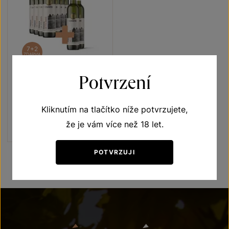
7+2
ZDARMA
Potvrzení
Pálava 7+2
Terroir - toulky vinicemi
Kliknutím na tlačítko níže potvrzujete,
výběr z hroznů 2021
Šarže 1353
že je vám více než 18 let.
1 440 Kč
1 120
Kč
POTVRZUJI