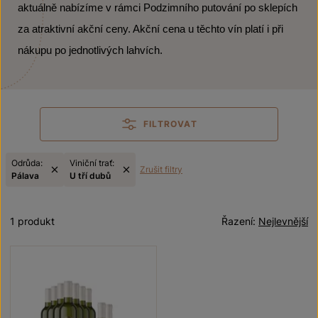
aktuálně nabízíme v rámci Podzimního putování po sklepích
za atraktivní akční ceny. Akční cena u těchto vín platí i při
nákupu po jednotlivých lahvích.
FILTROVAT
Odrůda:
Viniční trať:
Zrušit filtry
Pálava
U tří dubů
1 produkt
Řazení:
Nejlevnější