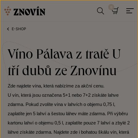
Přeskočit na obsah
Hledat
Košík
E-SHOP
Víno Pálava z tratě U
tří dubů ze Znovínu
Zde najdete vína, která nabízíme za akční cenu.
U vín, která jsou označena 5+1 nebo 7+2 získáte lahve
zdarma. Pokud zvolíte vína v lahvích o objemu 0,75 l,
zaplatíte jen 5 lahví a šestou láhev máte zdarma. Při výběru
kartonu lahví o objemu 0,5 l, zaplatíte pouze 7 lahví a zbylé 2
láhve získáte zdarma. Najdete zde i bohatou škálu vín, která