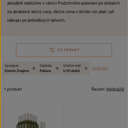
aktuálně nabízíme v rámci Podzimního putování po sklepích
za atraktivní akční ceny. Akční cena u těchto vín platí i při
nákupu po jednotlivých lahvích.
FILTROVAT
Výrobce:
Odrůda:
Viniční trať:
Zrušit filtry
Znovín Znojmo
Pálava
U tří dubů
1 produkt
Řazení:
Nejdražší