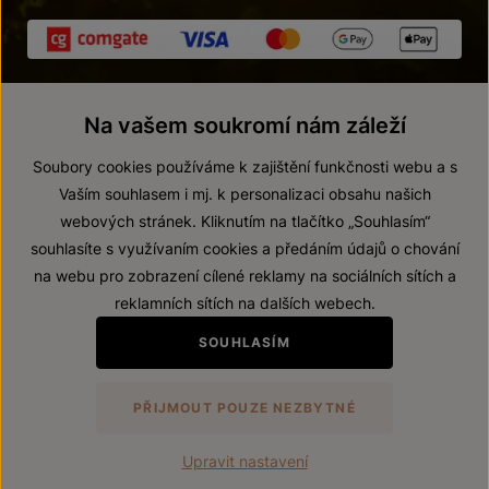
Na vašem soukromí nám záleží
Soubory cookies používáme k zajištění funkčnosti webu a s
Vaším souhlasem i mj. k personalizaci obsahu našich
webových stránek. Kliknutím na tlačítko „Souhlasím“
© 2026 ZNOVÍN ZNOJMO, a. s.
souhlasíte s využívaním cookies a předáním údajů o chování
Vnitřní oznamovací systém (whistleblowing)
na webu pro zobrazení cílené reklamy na sociálních sítích a
Prohlášení o přístupnosti
reklamních sítích na dalších webech.
Upravit nastavení
SOUHLASÍM
Zákaz prodeje alkoholických nápojů osobám mladším 18 let.
PŘIJMOUT POUZE NEZBYTNÉ
Vytvořil
webProgress
Upravit nastavení