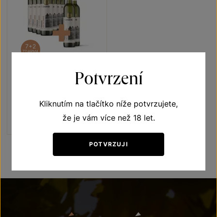
7+2
ZDARMA
Potvrzení
Pálava 7+2
Terroir - toulky vinicemi
Kliknutím na tlačítko níže potvrzujete,
výběr z hroznů 2021
Šarže 1353
že je vám více než 18 let.
1 440 Kč
1 120
Kč
POTVRZUJI