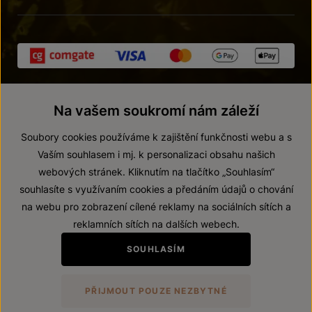
Na vašem soukromí nám záleží
Soubory cookies používáme k zajištění funkčnosti webu a s
Vaším souhlasem i mj. k personalizaci obsahu našich
webových stránek. Kliknutím na tlačítko „Souhlasím“
© 2026 ZNOVÍN ZNOJMO, a. s.
souhlasíte s využívaním cookies a předáním údajů o chování
Vnitřní oznamovací systém (whistleblowing)
na webu pro zobrazení cílené reklamy na sociálních sítích a
Prohlášení o přístupnosti
reklamních sítích na dalších webech.
Upravit nastavení
SOUHLASÍM
Zákaz prodeje alkoholických nápojů osobám mladším 18 let.
PŘIJMOUT POUZE NEZBYTNÉ
Vytvořil
webProgress