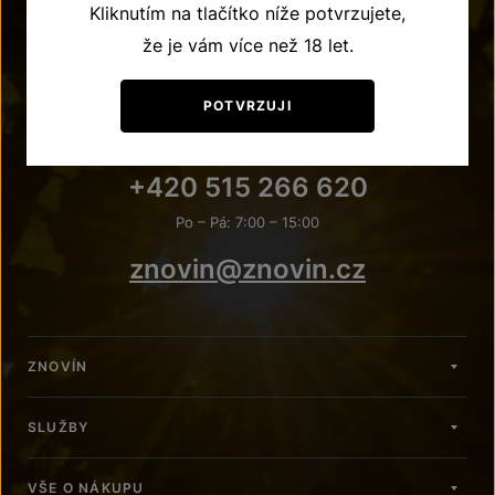
Kliknutím na tlačítko níže potvrzujete,
že je vám více než 18 let.
POTVRZUJI
POTŘEBUJETE PORADIT?
+420 515 266 620
Po – Pá: 7:00 – 15:00
znovin@znovin.cz
ZNOVÍN
SLUŽBY
VŠE O NÁKUPU