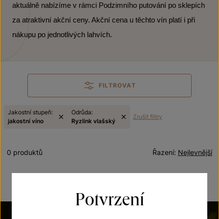
aktuálně nabízíme v rámci Podzimního putování po sklepích
za atraktivní akční ceny. Akční cena u těchto vín platí i při
nákupu po jednotlivých lahvích.
FILTROVAT
Jakostní stupeň:
Odrůda:
Zrušit filtry
jakostní víno
Ryzlink vlašský
0 produktů
Řazení:
Nejlevnější
Potvrzení