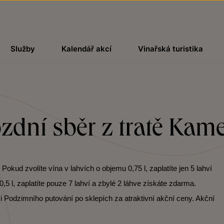
Služby
Kalendář akcí
Vinařská turistika
zdní sběr z tratě Kam
kud zvolíte vína v lahvích o objemu 0,75 l, zaplatíte jen 5 lahví
,5 l, zaplatíte pouze 7 lahví a zbylé 2 láhve získáte zdarma.
i Podzimního putování po sklepích za atraktivní akční ceny. Akční