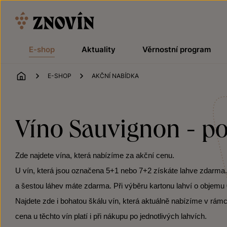
Přeskočit na obsah
E-shop
Aktuality
Věrnostní program
ÚVOD
E-SHOP
AKČNÍ NABÍDKA
Víno Sauvignon - po
Zde najdete vína, která nabízíme za akční cenu.
U vín, která jsou označena 5+1 nebo 7+2 získáte lahve zdarma. Po
a šestou láhev máte zdarma. Při výběru kartonu lahví o objemu 0
Najdete zde i bohatou škálu vín, která aktuálně nabízíme v rámc
cena u těchto vín platí i při nákupu po jednotlivých lahvích.