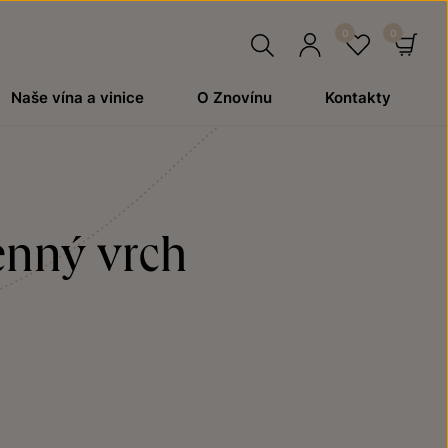
Hledat
Přihlásit
Oblíben
Ko
Naše vína a vinice
O Znovínu
Kontakty
se
enný vrch