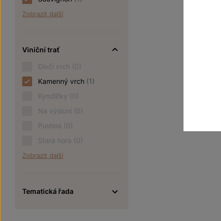
Zobrazit další
Viniční trať
Dívčí vrch
(0)
Kamenný vrch
(1)
Kyndlířky
(0)
Na výsluní
(0)
Pustina
(0)
Stará hora
(0)
Zobrazit další
Tematická řada