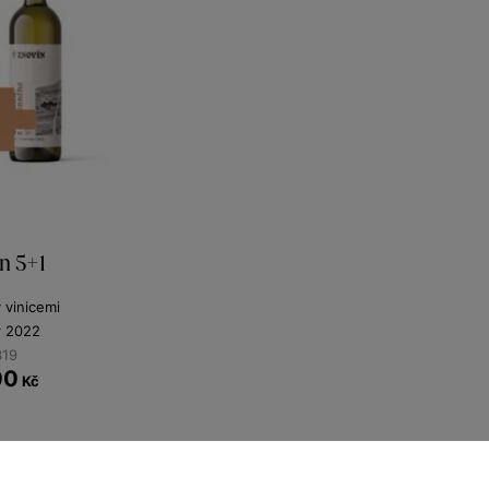
n 5+1
y vinicemi
r 2022
319
00
Kč