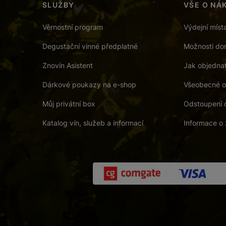
SLUŽBY
VŠE O NÁ
Věrnostní program
Výdejní míst
Degustační vinné předplatné
Možnosti dor
Znovín Asistent
Jak objedna
Dárkové poukazy na e-shop
Všeobecné o
Můj privátní box
Odstoupení 
Katalog vín, služeb a informací
Informace o 