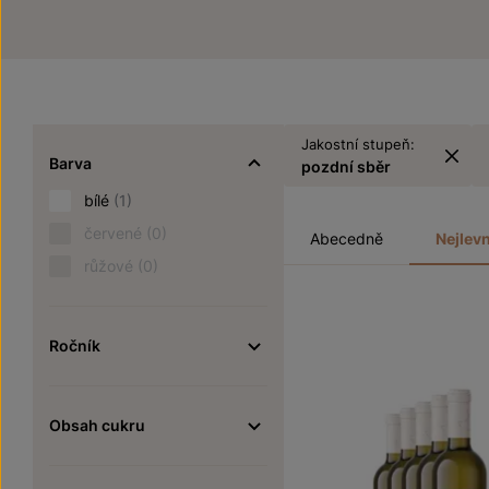
Jakostní stupeň:
Barva
pozdní sběr
bílé
(1)
červené
(0)
Abecedně
Nejlevn
růžové
(0)
Ročník
Obsah cukru