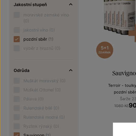
Jakostní stupeň
moravské zemské víno
(0)
jakostní víno
(0)
pozdní sběr
(1)
5+1
výběr z hroznů
(0)
ZDARMA
Odrůda
Sauvigno
Muškát moravský
(0)
Terroir - toulk
Muškát Ottonel
(0)
pozdní sbě
Pálava
(0)
Šarže 2
9
1080 Kč
Rulandské bílé
(0)
Rulandské modré
(0)
Ryzlink rýnský
(0)
Sauvignon
(1)