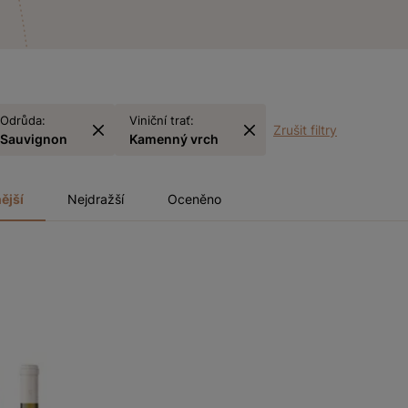
Odrůda:
Viniční trať:
Zrušit filtry
Sauvignon
Kamenný vrch
ější
Nejdražší
Oceněno