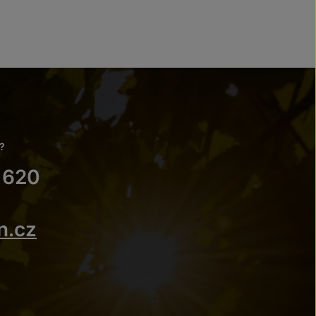
?
 620
n.cz