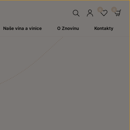
Hledat
Přihlásit
Oblíben
Ko
Naše vína a vinice
O Znovínu
Kontakty
se