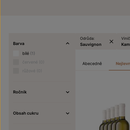
Odrůda:
Vinič
Barva
Sauvignon
Kam
bílé
(1)
červené
(0)
Abecedně
Nejlevn
růžové
(0)
Ročník
Obsah cukru