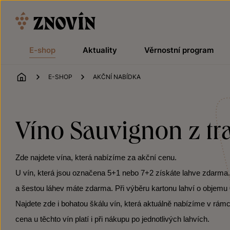
Přeskočit na obsah
E-shop
Aktuality
Věrnostní program
ÚVOD
E-SHOP
AKČNÍ NABÍDKA
Víno Sauvignon z tr
Zde najdete vína, která nabízíme za akční cenu.
U vín, která jsou označena 5+1 nebo 7+2 získáte lahve zdarma. Po
a šestou láhev máte zdarma. Při výběru kartonu lahví o objemu 0
Najdete zde i bohatou škálu vín, která aktuálně nabízíme v rámc
cena u těchto vín platí i při nákupu po jednotlivých lahvích.