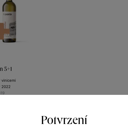
n 5+1
y vinicemi
r 2022
319
00
Kč
Potvrzení