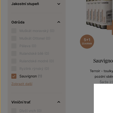
Jakostní stupeň
Odrůda
Muškát moravský
(0)
Muškát Ottonel
(0)
5+1
ZDARMA
Pálava
(0)
Rulandské bílé
(0)
Sauvigno
Rulandské modré
(0)
Ryzlink rýnský
(0)
Terroir - toulk
Sauvignon
(1)
pozdní sbě
Šarže 2
Zobrazit další
9
1080 Kč
Viniční trať
Dívčí vrch
(0)