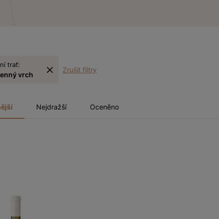
ní trať:
Zrušit filtry
enný vrch
ější
Nejdražší
Oceněno