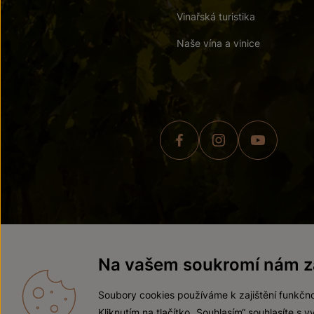
Vinařská turistika
Naše vína a vinice
© 2026 ZNOVÍN ZNOJMO,
Na vašem soukromí nám zá
Soubory cookies používáme k zajištění funkčno
Kliknutím na tlačítko „Souhlasím“ souhlasíte s