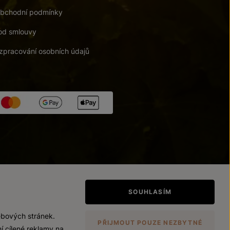
bchodní podmínky
od smlouvy
zpracování osobních údajů
tupnosti
/
Upravit nastavení
SOUHLASÍM
ebových stránek.
PŘIJMOUT POUZE NEZBYTNÉ
í cílené reklamy na