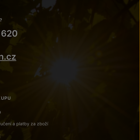
?
 620
n.cz
KUPU
a
učení a platby za zboží
t