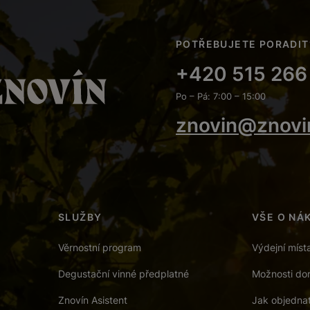
POTŘEBUJETE PORADIT
+420 515 266
Po – Pá: 7:00 – 15:00
znovin@znovi
SLUŽBY
VŠE O NÁ
Věrnostní program
Výdejní míst
Degustační vinné předplatné
Možnosti dor
Znovín Asistent
Jak objedna