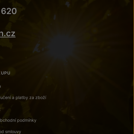
 620
n.cz
KUPU
a
učení a platby za zboží
t
bchodní podmínky
od smlouvy