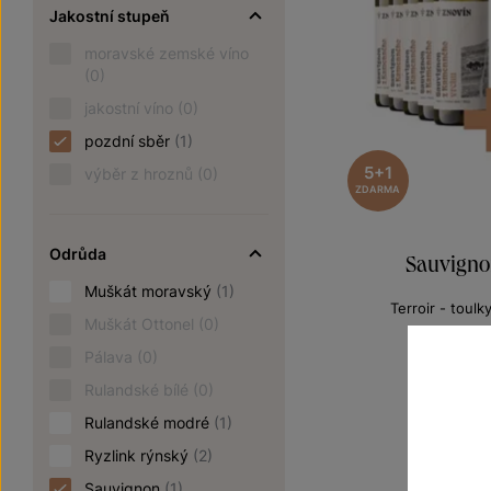
Jakostní stupeň
moravské zemské víno
(0)
jakostní víno
(0)
pozdní sběr
(1)
5+1
výběr z hroznů
(0)
ZDARMA
Odrůda
Sauvigno
Muškát moravský
(1)
Terroir - toulk
Muškát Ottonel
(0)
pozdní sbě
Pálava
(0)
Šarže 2
9
1080 Kč
Rulandské bílé
(0)
Rulandské modré
(1)
Ryzlink rýnský
(2)
Sauvignon
(1)