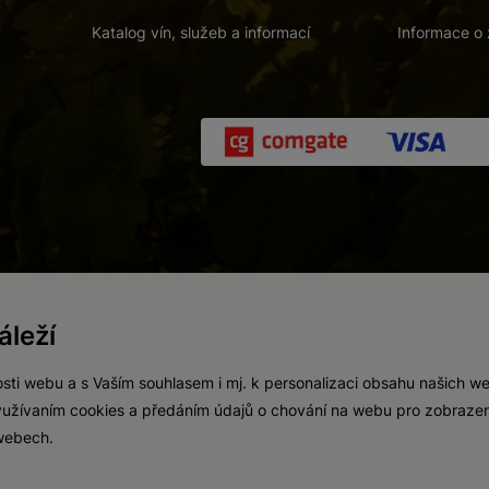
Katalog vín, služeb a informací
Informace o 
 a. s.
/
Vnitřní oznamovací systém (whistleblowing)
/
Prohlášení o přís
leží
Zákaz prodeje alkoholických nápojů osobám mladším 18 let.
Vytvořil
webProgress
sti webu a s Vaším souhlasem i mj. k personalizaci obsahu našich w
 využívaním cookies a předáním údajů o chování na webu pro zobrazen
 webech.