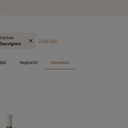
Odrůda:
Zrušit filtry
Sauvignon
ější
Nejdražší
Oceněno