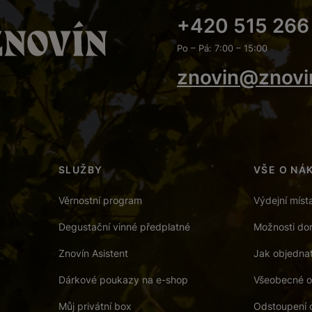
+420 515 266
Po – Pá: 7:00 – 15:00
znovin@znovi
SLUŽBY
VŠE O NÁ
Věrnostní program
Výdejní míst
Degustační vinné předplatné
Možnosti dor
Znovín Asistent
Jak objedna
Dárkové poukazy na e-shop
Všeobecné o
Můj privátní box
Odstoupení 