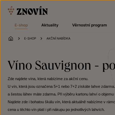
Přeskočit na obsah
E-shop
Aktuality
Věrnostní program
ÚVOD
E-SHOP
AKČNÍ NABÍDKA
Víno Sauvignon - po
Zde najdete vína, která nabízíme za akční cenu.
U vín, která jsou označena 5+1 nebo 7+2 získáte lahve zdarma. Po
a šestou láhev máte zdarma. Při výběru kartonu lahví o objemu 0
Najdete zde i bohatou škálu vín, která aktuálně nabízíme v rámc
cena u těchto vín platí i při nákupu po jednotlivých lahvích.