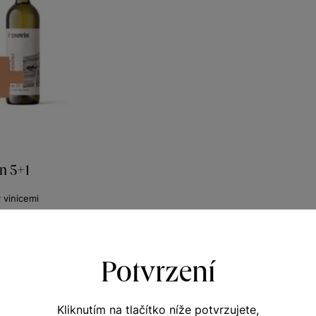
n 5+1
y vinicemi
r 2022
319
00
Kč
Potvrzení
Kliknutím na tlačítko níže potvrzujete,