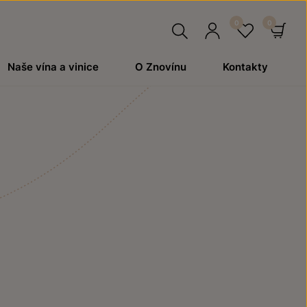
Hledat
Přihlásit
Oblíben
Ko
Naše vína a vinice
O Znovínu
Kontakty
se