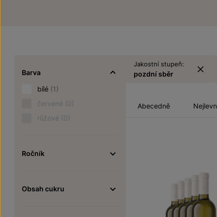
Jakostní stupeň:
Barva
pozdní sběr
bílé
(1)
červené
(0)
Abecedně
Nejlevn
růžové
(0)
Ročník
Obsah cukru