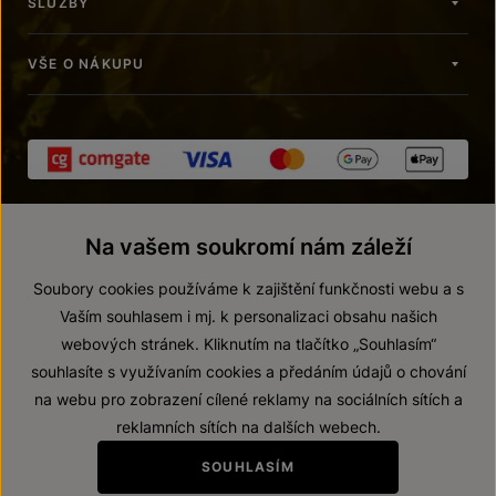
SLUŽBY
VŠE O NÁKUPU
Na vašem soukromí nám záleží
Soubory cookies používáme k zajištění funkčnosti webu a s
Vaším souhlasem i mj. k personalizaci obsahu našich
webových stránek. Kliknutím na tlačítko „Souhlasím“
© 2026 ZNOVÍN ZNOJMO, a. s.
souhlasíte s využívaním cookies a předáním údajů o chování
Vnitřní oznamovací systém (whistleblowing)
na webu pro zobrazení cílené reklamy na sociálních sítích a
Prohlášení o přístupnosti
reklamních sítích na dalších webech.
Upravit nastavení
SOUHLASÍM
Zákaz prodeje alkoholických nápojů osobám mladším 18 let.