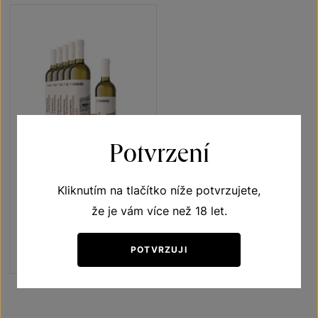
Potvrzení
5+1
ZDARMA
Sauvignon 5+1
Kliknutím na tlačítko níže potvrzujete,
že je vám více než 18 let.
Terroir - toulky vinicemi
pozdní sběr 2022
Šarže 2319
POTVRZUJI
1080 Kč
900
Kč