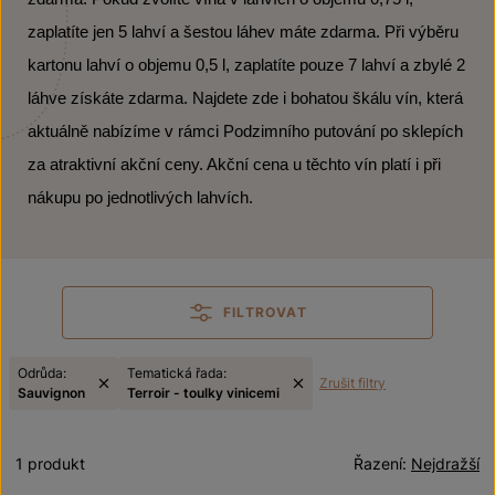
zaplatíte jen 5 lahví a šestou láhev máte zdarma. Při výběru
kartonu lahví o objemu 0,5 l, zaplatíte pouze 7 lahví a zbylé 2
láhve získáte zdarma. Najdete zde i bohatou škálu vín, která
aktuálně nabízíme v rámci Podzimního putování po sklepích
za atraktivní akční ceny. Akční cena u těchto vín platí i při
nákupu po jednotlivých lahvích.
FILTROVAT
Odrůda:
Tematická řada:
Zrušit filtry
Sauvignon
Terroir - toulky vinicemi
1 produkt
Řazení:
Nejdražší