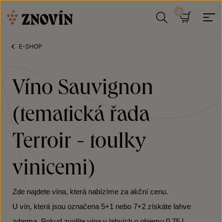
Přeskočit na obsah
Hledat
Košík
E-SHOP
Víno Sauvignon
(tematická řada
Terroir - toulky
vinicemi)
Zde najdete vína, která nabízíme za akční cenu.
U vín, která jsou označena 5+1 nebo 7+2 získáte lahve
zdarma. Pokud zvolíte vína v lahvích o objemu 0,75 l,