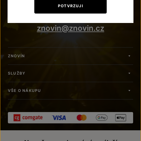
+420 515 266 620
POTVRZUJI
Po – Pá: 7:00 – 15:00
znovin@znovin.cz
ZNOVÍN
SLUŽBY
VŠE O NÁKUPU