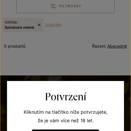
FILTROVAT
Odrůda:
Zrušit filtry
Sylvánské zelené
0 produktů
Řazení:
Abecedně
Potvrzení
Kliknutím na tlačítko níže potvrzujete,
že je vám více než 18 let.
POTŘEBUJETE PORADIT?